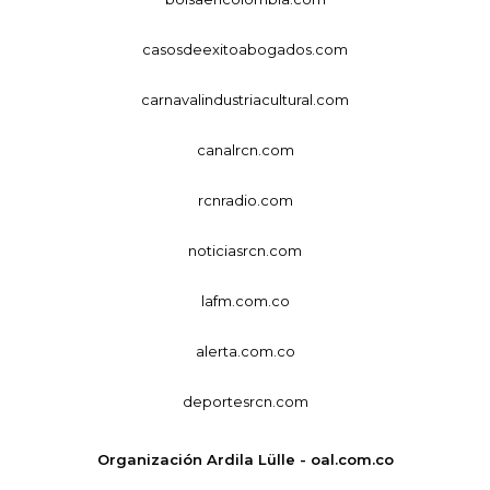
casosdeexitoabogados.com
carnavalindustriacultural.com
canalrcn.com
rcnradio.com
noticiasrcn.com
lafm.com.co
alerta.com.co
deportesrcn.com
Organización Ardila Lülle - oal.com.co