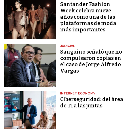
Santander Fashion
Week celebra nueve
años como una de las
plataformas de moda
más importantes
JUDICIAL
Sanguino señaló que no
compulsaron copias en
el caso de Jorge Alfredo
Vargas
INTERNET ECONOMY
Ciberseguridad: del área
de TI a las juntas