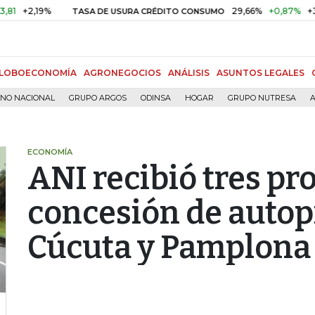
2,19%
29,66%
+0,87%
+3,02%
TASA DE USURA CRÉDITO CONSUMO
LOBOECONOMÍA
AGRONEGOCIOS
ANÁLISIS
ASUNTOS LEGALES
RNO NACIONAL
GRUPO ARGOS
ODINSA
HOGAR
GRUPO NUTRESA
A
ECONOMÍA
ANI recibió tres pr
concesión de autop
Cúcuta y Pamplona