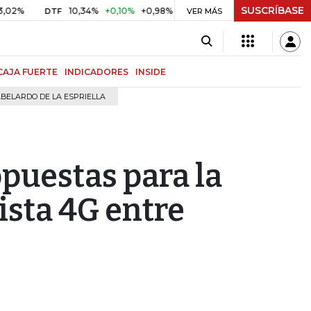
SUSCRÍBASE
10,34%
+0,10%
+0,98%
$ 416,91
+$ 0,05
+0,01%
DTF
UVR
VER MÁS
CAJA FUERTE
INDICADORES
INSIDE
BELARDO DE LA ESPRIELLA
opuestas para la
ista 4G entre