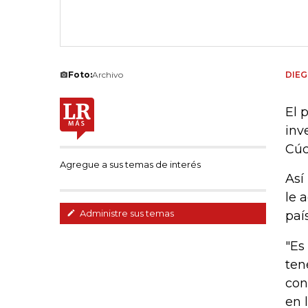
Foto:
Archivo
DIE
El 
inv
Cúc
Agregue a sus temas de interés
Así
le 
Administre sus temas
país
"Es
ten
con
en 