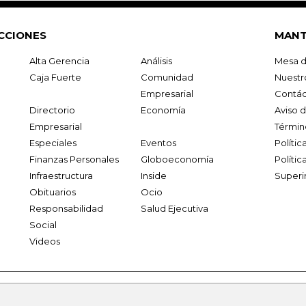
CCIONES
MANT
Alta Gerencia
Análisis
Mesa d
Caja Fuerte
Comunidad
Nuestr
Empresarial
Contác
Directorio
Economía
Aviso 
Empresarial
Términ
Especiales
Eventos
Políti
Finanzas Personales
Globoeconomía
Polític
Infraestructura
Inside
Superi
Obituarios
Ocio
Responsabilidad
Salud Ejecutiva
Social
Videos