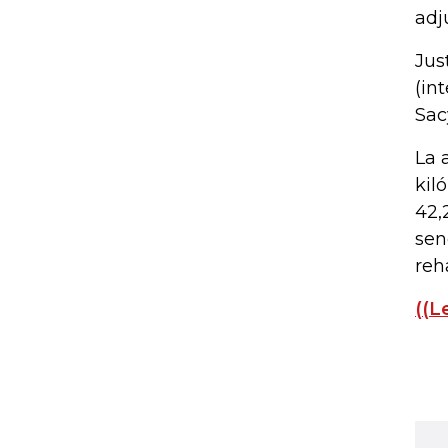
adj
Jus
(in
Sac
La 
kil
42,
sen
reh
((L