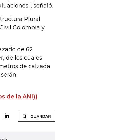
luaciones”, señaló.
ructura Plural
 Civil Colombia y
razado de 62
, de los cuales
ómetros de calzada
 serán
os de la ANI))
GUARDAR