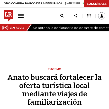
$ 418.111,88
+$ 9.612,91
+2,35%
COMPRA BANCO DE LA REPÚBLICA
T
SUSCRÍBASE
EN VIVO
Se aprobó la declaratoria de desastre de carác
TURISMO
Anato buscará fortalecer la
oferta turística local
mediante viajes de
familiarización