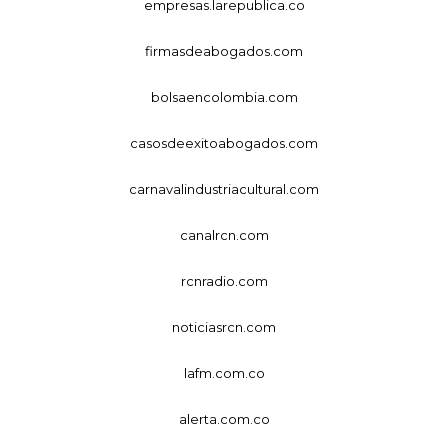
empresas.larepublica.co
firmasdeabogados.com
bolsaencolombia.com
casosdeexitoabogados.com
carnavalindustriacultural.com
canalrcn.com
rcnradio.com
noticiasrcn.com
lafm.com.co
alerta.com.co