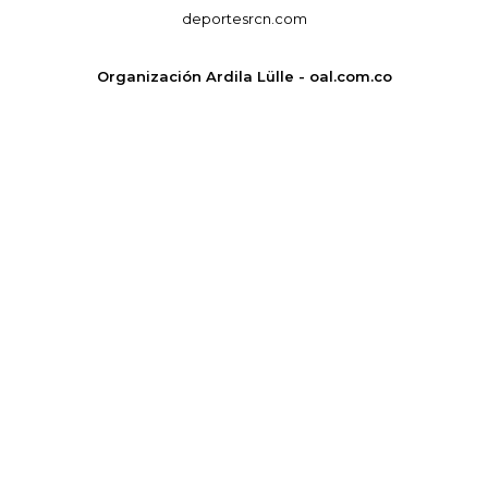
deportesrcn.com
Organización Ardila Lülle - oal.com.co