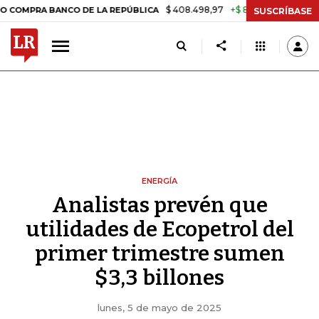
$ 408.498,97
+$ 8.753,81
+2,19%
 BANCO DE LA REPÚBLICA
TASA 
SUSCRÍBASE
ENERGÍA
Analistas prevén que
utilidades de Ecopetrol del
primer trimestre sumen
$3,3 billones
lunes, 5 de mayo de 2025