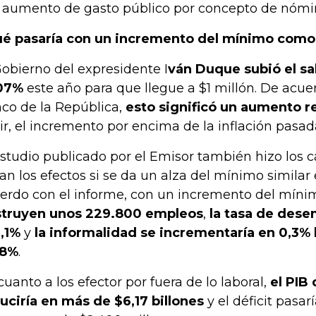
l aumento de gasto público por concepto de nómi
é pasaría con un incremento del mínimo como
Gobierno del expresidente I
ván Duque subió el sa
07%
este año para que llegue a $1 millón. De acue
co de la República,
esto significó un aumento r
ir, el incremento por encima de la inflación pasad
estudio publicado por el Emisor también hizo los 
ían los efectos si se da un alza del mínimo similar
erdo con el informe, con un incremento del mín
truyen unos 229.800 empleos
,
la tasa de dese
3,1%
y
la informalidad se incrementaría en 0,3% 
,8%
.
cuanto a los efector por fuera de lo laboral,
el PIB
uciría en más de $6,17 billones
y el déficit pasar