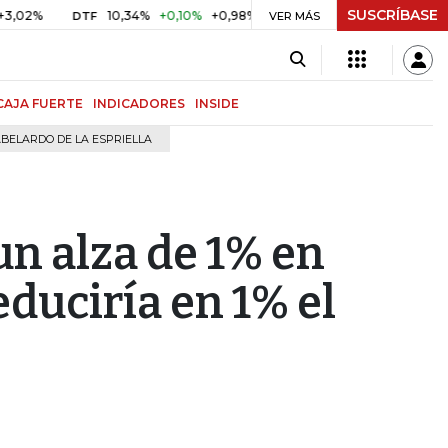
SUSCRÍBASE
10,34%
+0,10%
+0,98%
$ 416,96
+$ 0,05
+0,01%
DTF
UVR
VER MÁS
CAJA FUERTE
INDICADORES
INSIDE
BELARDO DE LA ESPRIELLA
un alza de 1% en
educiría en 1% el