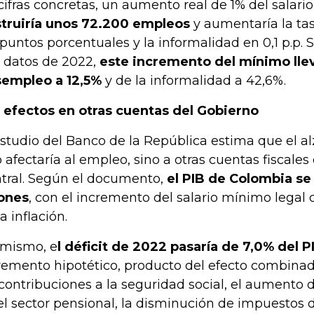
cifras concretas, un aumento real de 1% del salari
truiría unos 72.200 empleos
y aumentaría la ta
 puntos porcentuales y la informalidad en 0,1 p.p.
 datos de 2022,
este incremento del mínimo llev
empleo a 12,5%
y de la informalidad a 42,6%.
 efectos en otras cuentas del Gobierno
estudio del Banco de la República estima que el a
o afectaría al empleo, sino a otras cuentas fiscale
tral. Según el documento,
el PIB de Colombia se 
lones
, con el incremento del salario mínimo legal
a inflación.
 mismo, e
l déficit de 2022 pasaría de 7,0% del P
remento hipotético, producto del efecto combina
 contribuciones a la seguridad social, el aumento 
el sector pensional, la disminución de impuestos d