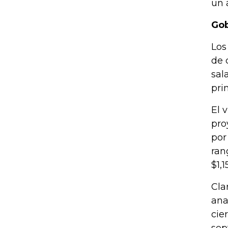
un 
Gob
Los
de 
sal
pri
El 
pro
por
ran
$1,
Cla
ana
cie