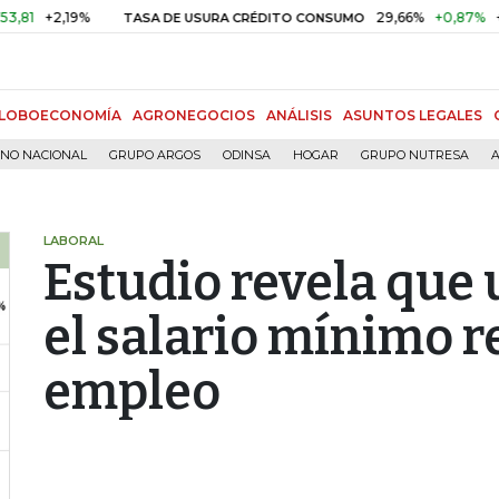
2,19%
29,66%
+0,87%
+3,02%
TASA DE USURA CRÉDITO CONSUMO
LOBOECONOMÍA
AGRONEGOCIOS
ANÁLISIS
ASUNTOS LEGALES
RNO NACIONAL
GRUPO ARGOS
ODINSA
HOGAR
GRUPO NUTRESA
A
LABORAL
Estudio revela que 
el salario mínimo r
empleo