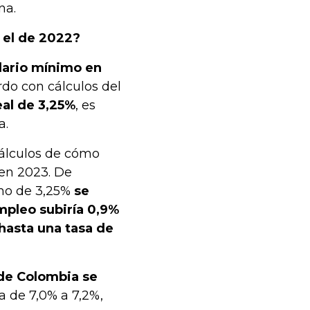
na.
 el de 2022?
lario mínimo en
rdo con cálculos del
eal de 3,25%
, es
a.
cálculos de cómo
 en 2023. De
imo de 3,25%
se
mpleo subiría 0,9%
hasta una tasa de
 de Colombia se
ía de 7,0% a 7,2%,