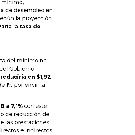
o mínimo,
sa de desempleo en
 Según la proyección
aría la tasa de
lza del mínimo no
s del Gobierno
reduciría en $1,92
 de 1% por encima
IB a 7,1%
con este
do de reducción de
de las prestaciones
irectos e indirectos