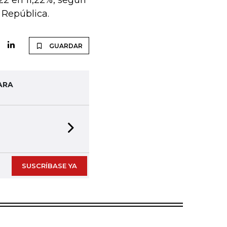
22 en 11,22%, según
 República.
GUARDAR
ARA
Next slide
SUSCRÍBASE YA