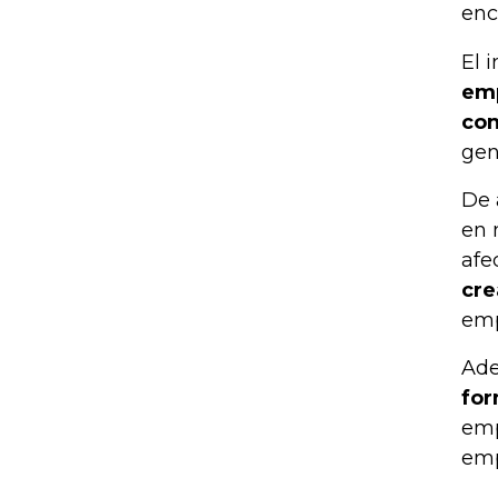
enc
El 
emp
con
gen
De 
en 
afe
cre
emp
Ade
for
emp
emp