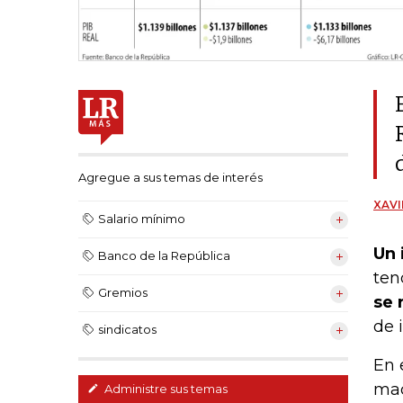
Agregue a sus temas de interés
XAVI
Salario mínimo
Un 
Banco de la República
ten
Gremios
se 
de 
sindicatos
En 
mac
Administre sus temas