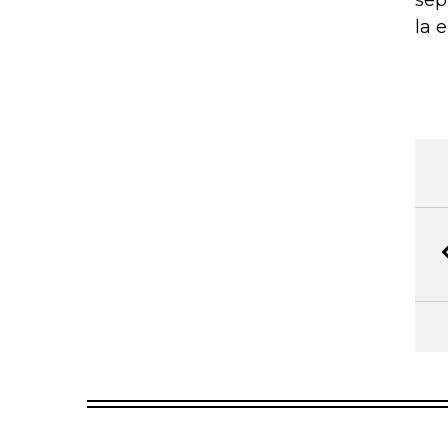
sep
la 