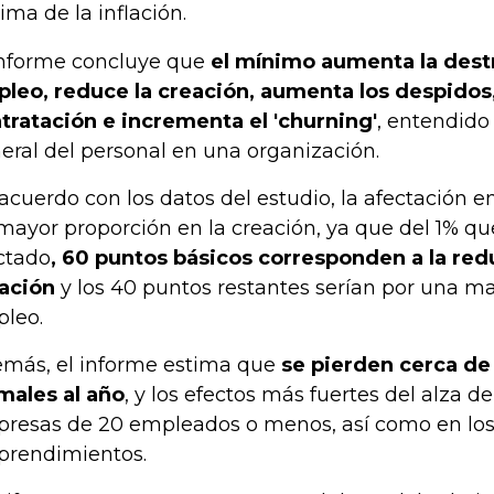
ima de la inflación.
informe concluye que
el mínimo aumenta la dest
leo, reduce la creación, aumenta los despidos,
tratación e incrementa el 'churning'
, entendido
eral del personal en una organización.
acuerdo con los datos del estudio, la afectación e
mayor proporción en la creación, ya que del 1% que
ctado
, 60 puntos básicos corresponden a la red
ación
y los 40 puntos restantes serían por una m
leo.
más, el informe estima que
se pierden cerca d
males al año
, y los efectos más fuertes del alza 
resas de 20 empleados o menos, así como en lo
rendimientos.