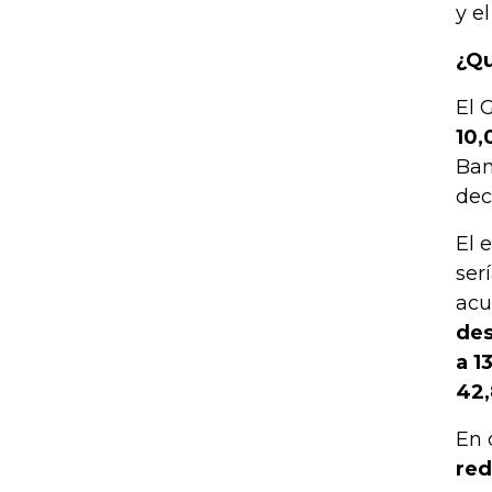
y e
¿Qu
El 
10,
Ban
dec
El 
ser
acu
des
a 1
42
En 
red