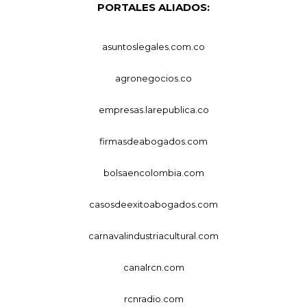
PORTALES ALIADOS:
asuntoslegales.com.co
agronegocios.co
empresas.larepublica.co
firmasdeabogados.com
bolsaencolombia.com
casosdeexitoabogados.com
carnavalindustriacultural.com
canalrcn.com
rcnradio.com