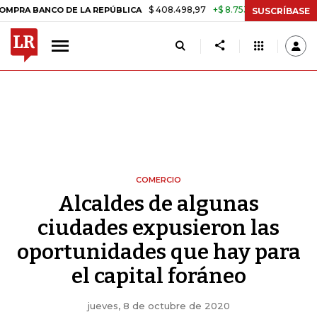
$ 408.498,97
+$ 8.753,81
+2,19%
ANCO DE LA REPÚBLICA
TASA D
SUSCRÍBASE
COMERCIO
Alcaldes de algunas
ciudades expusieron las
oportunidades que hay para
el capital foráneo
jueves, 8 de octubre de 2020