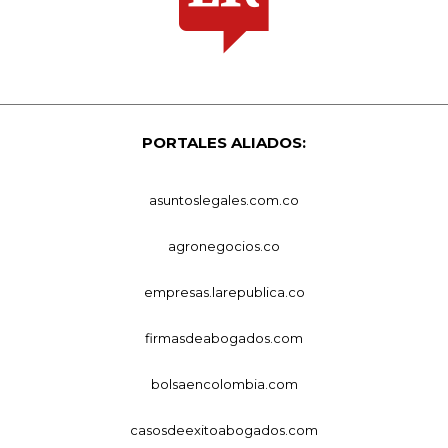
PORTALES ALIADOS:
asuntoslegales.com.co
agronegocios.co
empresas.larepublica.co
firmasdeabogados.com
bolsaencolombia.com
casosdeexitoabogados.com