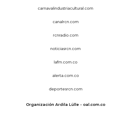
carnavalindustriacultural.com
canalrcn.com
rcnradio.com
noticiasrcn.com
lafm.com.co
alerta.com.co
deportesrcn.com
Organización Ardila Lülle - oal.com.co