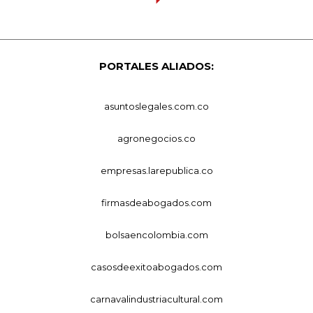
PORTALES ALIADOS:
asuntoslegales.com.co
agronegocios.co
empresas.larepublica.co
firmasdeabogados.com
bolsaencolombia.com
casosdeexitoabogados.com
carnavalindustriacultural.com