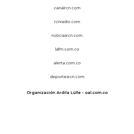
canalrcn.com
rcnradio.com
noticiasrcn.com
lafm.com.co
alerta.com.co
deportesrcn.com
Organización Ardila Lülle - oal.com.co