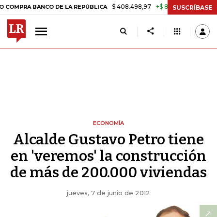
$ 408.498,97
+$ 8.753,81
+2,19%
BANCO DE LA REPÚBLICA
TASA 
SUSCRÍBASE
ECONOMÍA
Alcalde Gustavo Petro tiene
en 'veremos' la construcción
de más de 200.000 viviendas
jueves, 7 de junio de 2012