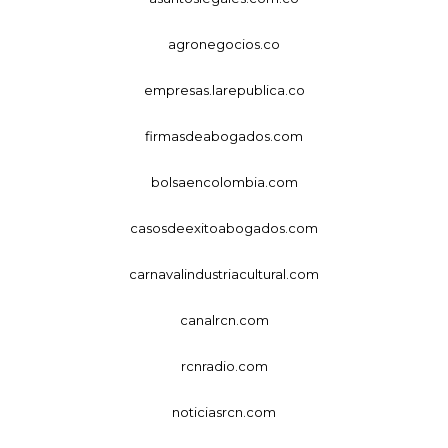
agronegocios.co
empresas.larepublica.co
firmasdeabogados.com
bolsaencolombia.com
casosdeexitoabogados.com
carnavalindustriacultural.com
canalrcn.com
rcnradio.com
noticiasrcn.com