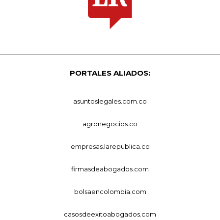
PORTALES ALIADOS:
asuntoslegales.com.co
agronegocios.co
empresas.larepublica.co
firmasdeabogados.com
bolsaencolombia.com
casosdeexitoabogados.com