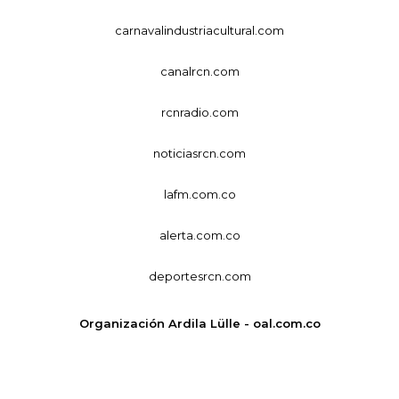
carnavalindustriacultural.com
canalrcn.com
rcnradio.com
noticiasrcn.com
lafm.com.co
alerta.com.co
deportesrcn.com
Organización Ardila Lülle - oal.com.co