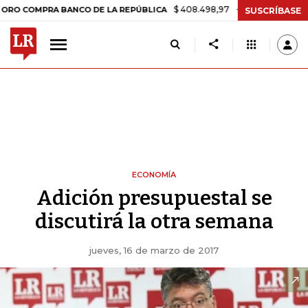
$ 408.498,97
+$ 8.753,81
+2,19%
MPRA BANCO DE LA REPÚBLICA
T
SUSCRÍBASE
ECONOMÍA
Adición presupuestal se
discutirá la otra semana
jueves, 16 de marzo de 2017