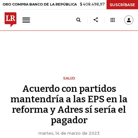
$ 408.498,97
+$ 8.753,81
+2,19%
MPRA BANCO DE LA REPÚBLICA
T
SUSCRÍBASE
SALUD
Acuerdo con partidos
mantendría a las EPS en la
reforma y Adres sí sería el
pagador
martes, 14 de marzo de 2023