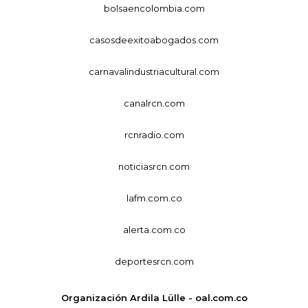
bolsaencolombia.com
casosdeexitoabogados.com
carnavalindustriacultural.com
canalrcn.com
rcnradio.com
noticiasrcn.com
lafm.com.co
alerta.com.co
deportesrcn.com
Organización Ardila Lülle - oal.com.co