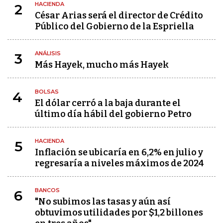
HACIENDA
2
César Arias será el director de Crédito
Público del Gobierno de la Espriella
ANÁLISIS
3
Más Hayek, mucho más Hayek
BOLSAS
4
El dólar cerró a la baja durante el
último día hábil del gobierno Petro
HACIENDA
5
Inflación se ubicaría en 6,2% en julio y
regresaría a niveles máximos de 2024
BANCOS
6
"No subimos las tasas y aún así
obtuvimos utilidades por $1,2 billones