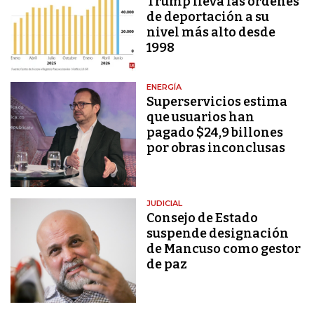
Trump lleva las órdenes
de deportación a su
nivel más alto desde
1998
ENERGÍA
Superservicios estima
que usuarios han
pagado $24,9 billones
por obras inconclusas
JUDICIAL
Consejo de Estado
suspende designación
de Mancuso como gestor
de paz