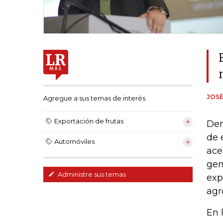
JOSÉ
Agregue a sus temas de interés
Exportación de frutas
Den
de 
Automóviles
ace
gen
Administre sus temas
exp
agr
En 