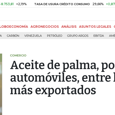
1
+2,19%
29,66%
+0,87%
+3,
TASA DE USURA CRÉDITO CONSUMO
LOBOECONOMÍA
AGRONEGOCIOS
ANÁLISIS
ASUNTOS LEGALES
ÍA
CARBÓN
VENEZUELA
PETRÓLEO
GRUPO ARGOS
EBITDA
AMÉ
COMERCIO
Aceite de palma, po
automóviles, entre 
más exportados