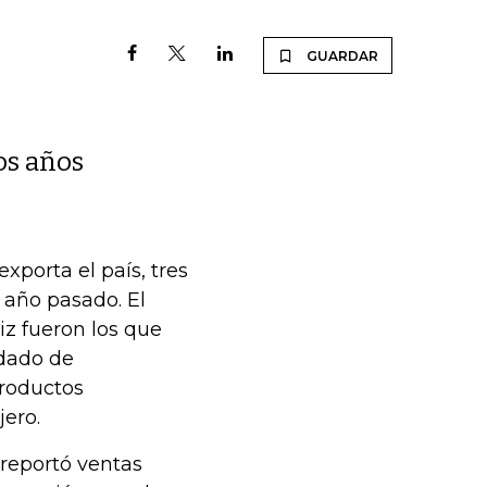
GUARDAR
os años
xporta el país, tres
 año pasado. El
iz fueron los que
idado de
productos
jero.
 reportó ventas