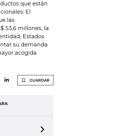
oductos que están
ionales. El
ue las
 53,6 millones, la
 entidad, Estados
entar su demanda
mayor acogida
GUARDAR
ARA
Next slide