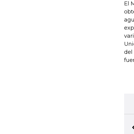
El 
obt
agu
exp
var
Uni
del
fue