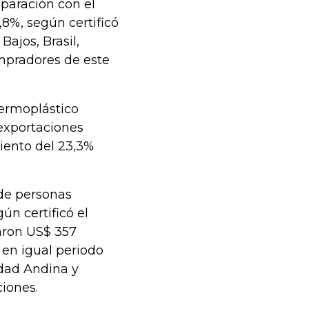
paración con el
8%, según certificó
Bajos, Brasil,
mpradores de este
 termoplástico
 exportaciones
iento del 23,3%
 de personas
n certificó el
aron US$ 357
 en igual periodo
idad Andina y
ciones.