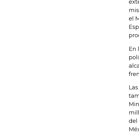
ext
mis
el 
Esp
pro
En 
pol
alc
fre
Las
tam
Min
mil
del
Méx