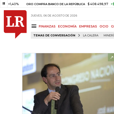
,40%
$ 408.498,97
+$ 8.753,8
ORO COMPRA BANCO DE LA REPÚBLICA
JUEVES, 06 DE AGOSTO DE 2026
FINANZAS
ECONOMÍA
EMPRESAS
OCIO
G
TEMAS DE CONVERSACIÓN
LA CALERA
MINER