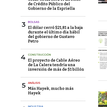
de Crédito Público del
Gobierno de la Espriella
3
BOLSAS
El dólar cerró $21,81 a la baja
durante el último día hábil
del gobierno de Gustavo
Petro
4
CONSTRUCCIÓN
El proyecto de Cable Aéreo
de La Calera tendría una
inversión de más de $1 billón
5
ANÁLISIS
Más Hayek, mucho más
Hayek
INDUSTRIA