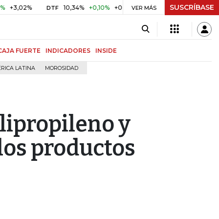
SUSCRÍBASE
02%
10,34%
+0,10%
+0,98%
$ 416,86
+$ 0,05
+0,01%
DTF
UVR
VER MÁS
CAJA FUERTE
INDICADORES
INSIDE
RICA LATINA
MOROSIDAD
lipropileno y
los productos