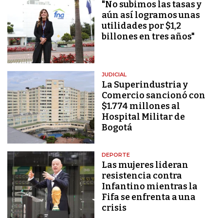
"No subimos las tasas y
aún así logramos unas
utilidades por $1,2
billones en tres años"
JUDICIAL
La Superindustria y
Comercio sancionó con
$1.774 millones al
Hospital Militar de
Bogotá
DEPORTE
Las mujeres lideran
resistencia contra
Infantino mientras la
Fifa se enfrenta a una
crisis