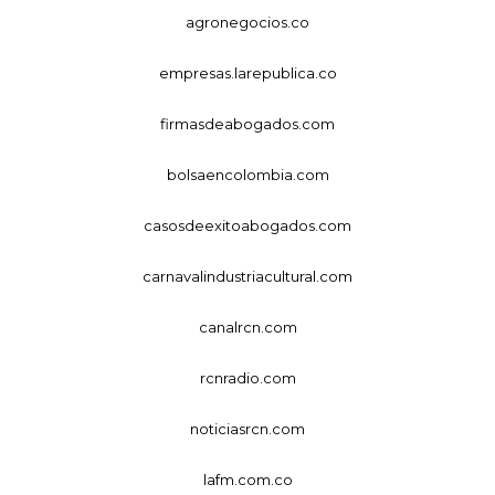
agronegocios.co
empresas.larepublica.co
firmasdeabogados.com
bolsaencolombia.com
casosdeexitoabogados.com
carnavalindustriacultural.com
canalrcn.com
rcnradio.com
noticiasrcn.com
lafm.com.co