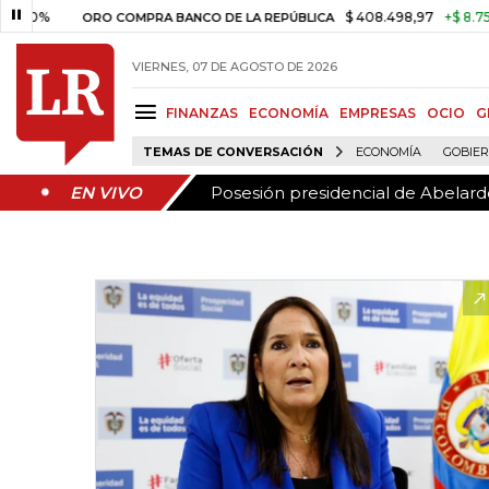
Posesión presidencial de Abelardo
EN VIVO
0%
$ 408.498,97
+$ 8.753,81
ORO COMPRA BANCO DE LA REPÚBLICA
VIERNES, 07 DE AGOSTO DE 2026
FINANZAS
ECONOMÍA
EMPRESAS
OCIO
G
TEMAS DE CONVERSACIÓN
ECONOMÍA
GOBIE
Posesión presidencial de Abelardo
EN VIVO