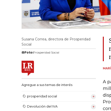
Susana Correa, directora de Prosperidad
Social
Foto:
Prosperidad Social
MARÍ
A p
Agregue a sus temas de interés
mil
dis
prosperidad social
Pro
Devolución del IVA
cor