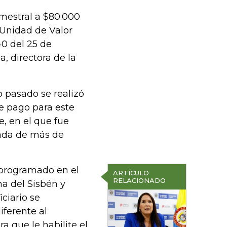
mestral a $80.000
 Unidad de Valor
40 del 25 de
, directora de la
o pasado se realizó
de pago para este
, en el que fue
iada de más de
á programado en el
ARTÍCULO
RELACIONADO
cha del Sisbén y
iciario se
ferente al
a que le habilite el