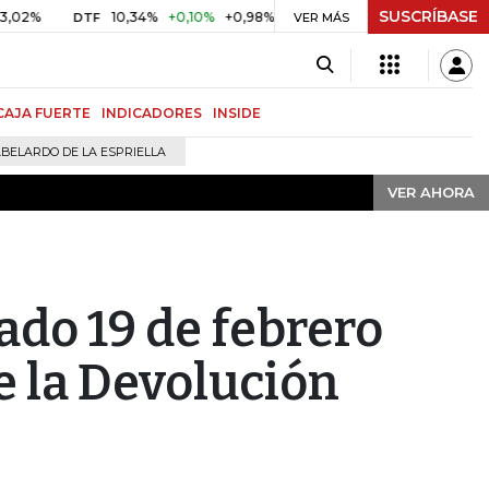
SUSCRÍBASE
VER AHORA
10,34%
+0,10%
+0,98%
$ 416,91
+$ 0,05
+0,01%
DTF
UVR
VER MÁS
CAJA FUERTE
INDICADORES
INSIDE
BELARDO DE LA ESPRIELLA
VER AHORA
bado 19 de febrero
e la Devolución