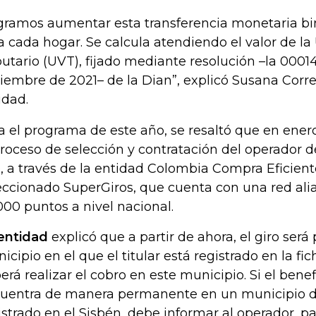
gramos aumentar esta transferencia monetaria bi
a cada hogar. Se calcula atendiendo el valor de la
butario (UVT), fijado mediante resolución –la 0001
iembre de 2021– de la Dian”, explicó Susana Correa
idad.
a el programa de este año, se resaltó que en ener
proceso de selección y contratación del operador 
, a través de la entidad Colombia Compra Eficiente
eccionado SuperGiros, que cuenta con una red al
000 puntos a nivel nacional.
entidad
explicó que a partir de ahora, el giro ser
icipio en el que el titular está registrado en la fi
erá realizar el cobro en este municipio. Si el benef
uentra de manera permanente en un municipio di
istrado en el Sisbén, debe informar al operador, par