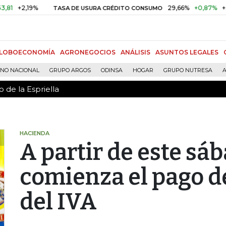
 de la Espriella
+2,19%
29,66%
+0,87%
+3,02%
TASA DE USURA CRÉDITO CONSUMO
LOBOECONOMÍA
AGRONEGOCIOS
ANÁLISIS
ASUNTOS LEGALES
RNO NACIONAL
GRUPO ARGOS
ODINSA
HOGAR
GRUPO NUTRESA
A
 de la Espriella
HACIENDA
A partir de este sá
comienza el pago d
del IVA