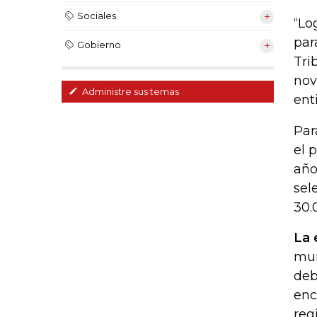
Sociales
“Lo
par
Gobierno
Tri
nov
Administre sus temas
ent
Par
el 
año
sel
30.
La 
mun
deb
enc
reg