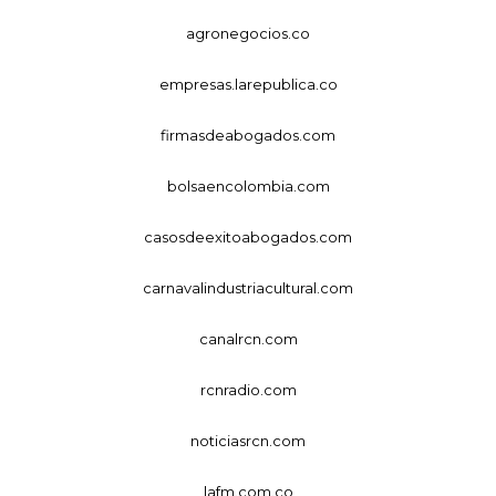
agronegocios.co
empresas.larepublica.co
firmasdeabogados.com
bolsaencolombia.com
casosdeexitoabogados.com
carnavalindustriacultural.com
canalrcn.com
rcnradio.com
noticiasrcn.com
lafm.com.co