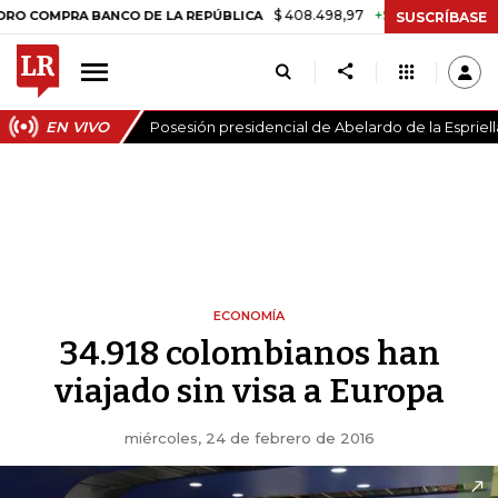
$ 408.498,97
+$ 8.753,81
+2,19%
PRA BANCO DE LA REPÚBLICA
TA
SUSCRÍBASE
EN VIVO
Posesión presidencial de Abelardo de la Espriell
ECONOMÍA
34.918 colombianos han
viajado sin visa a Europa
miércoles, 24 de febrero de 2016