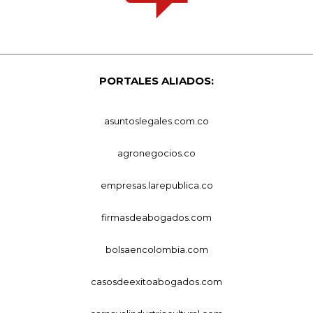
PORTALES ALIADOS:
asuntoslegales.com.co
agronegocios.co
empresas.larepublica.co
firmasdeabogados.com
bolsaencolombia.com
casosdeexitoabogados.com