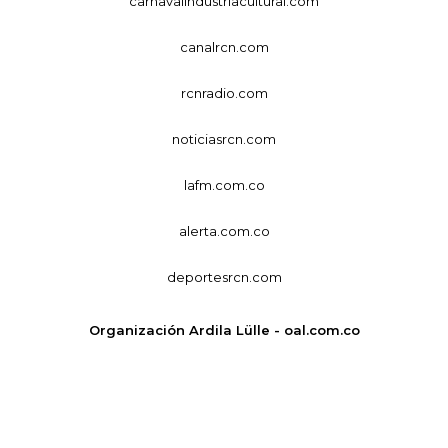
carnavalindustriacultural.com
canalrcn.com
rcnradio.com
noticiasrcn.com
lafm.com.co
alerta.com.co
deportesrcn.com
Organización Ardila Lülle - oal.com.co