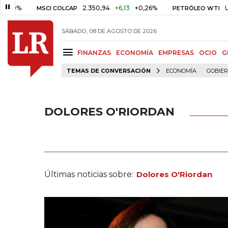
9%
2.350,94
+6,13
+0,26%
US$ 7
MSCI COLCAP
PETRÓLEO WTI
SÁBADO, 08 DE AGOSTO DE 2026
FINANZAS
ECONOMÍA
EMPRESAS
OCIO
G
TEMAS DE CONVERSACIÓN
ECONOMÍA
GOBIE
DOLORES O'RIORDAN
Últimas noticias sobre:
Dolores O'Riordan