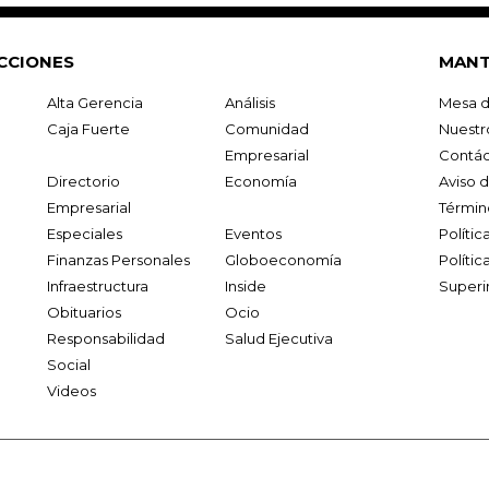
CCIONES
MANT
Alta Gerencia
Análisis
Mesa d
Caja Fuerte
Comunidad
Nuestr
Empresarial
Contác
Directorio
Economía
Aviso 
Empresarial
Términ
Especiales
Eventos
Políti
Finanzas Personales
Globoeconomía
Polític
Infraestructura
Inside
Superi
Obituarios
Ocio
Responsabilidad
Salud Ejecutiva
Social
Videos