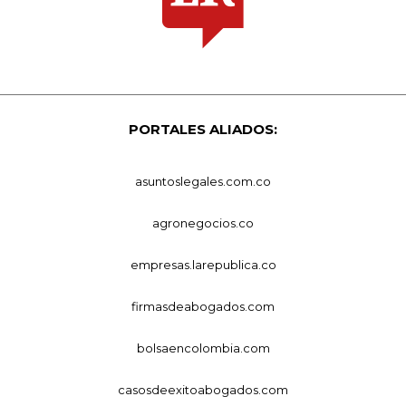
PORTALES ALIADOS:
asuntoslegales.com.co
agronegocios.co
empresas.larepublica.co
firmasdeabogados.com
bolsaencolombia.com
casosdeexitoabogados.com