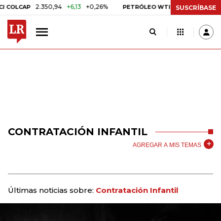
2.350,94
+6,13
+0,26%
US$ 78,01
US$ 2,9
COLCAP
PETRÓLEO WTI
SUSCRÍBASE
CONTRATACIÓN INFANTIL
AGREGAR A MIS TEMAS
Últimas noticias sobre:
Contratación Infantil