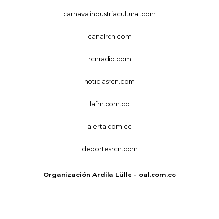
carnavalindustriacultural.com
canalrcn.com
rcnradio.com
noticiasrcn.com
lafm.com.co
alerta.com.co
deportesrcn.com
Organización Ardila Lülle - oal.com.co