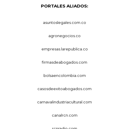
PORTALES ALIADOS:
asuntoslegales.com.co
agronegocios.co
empresas.larepublica.co
firmasdeabogados.com
bolsaencolombia.com
casosdeexitoabogados.com
carnavalindustriacultural.com
canalrcn.com
rcnradio.com