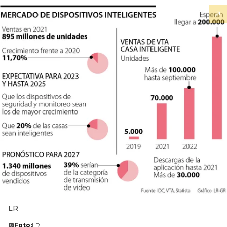
LR
Foto:
LR