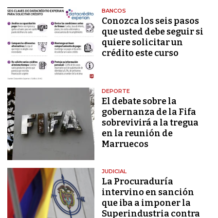
BANCOS
Conozca los seis pasos
que usted debe seguir si
quiere solicitar un
crédito este curso
DEPORTE
El debate sobre la
gobernanza de la Fifa
sobrevivirá a la tregua
en la reunión de
Marruecos
JUDICIAL
La Procuraduría
intervino en sanción
que iba a imponer la
Superindustria contra