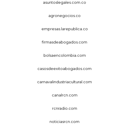
asuntoslegales.com.co
agronegocios.co
empresas.larepublica.co
firmasdeabogados.com
bolsaencolombia.com
casosdeexitoabogados.com
carnavalindustriacultural.com
canalrcn.com
rcnradio.com
noticiasrcn.com