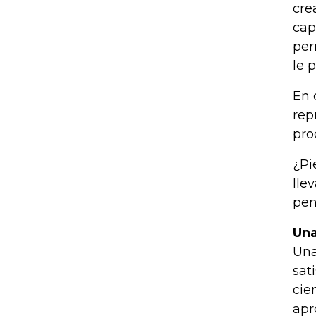
cre
cap
per
le 
En 
rep
pro
¿Pi
lle
pen
Una
Una
sat
cie
apr