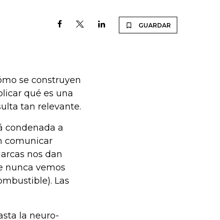
GUARDAR
ómo se construyen
plicar qué es una
ulta tan relevante.
tá condenada a
en comunicar
marcas nos dan
ue nunca vemos
ombustible). Las
asta la neuro-