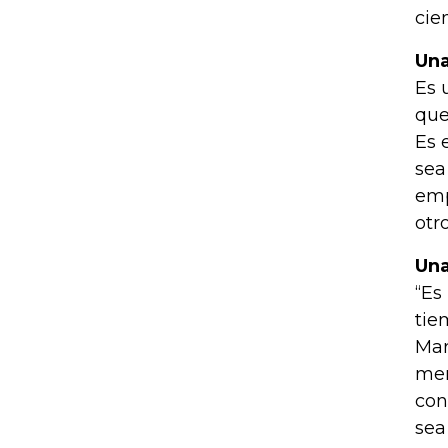
cie
Una
Es 
que
Es 
sea
emp
otr
Una
“Es
tie
Mar
men
con
sea