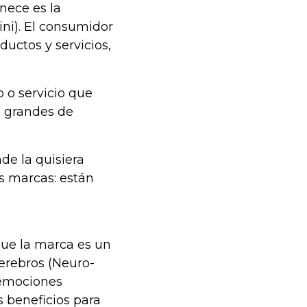
nece es la
ni). El consumidor
uctos y servicios,
 o servicio que
n grandes de
de la quisiera
es marcas: están
que la marca es un
cerebros (Neuro-
s emociones
s beneficios para