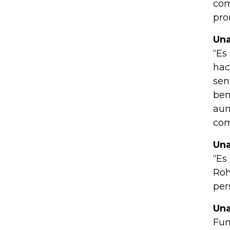
com
pro
Una
“Es
hac
sen
ben
aum
com
Una
“Es
Roh
per
Una
Fun