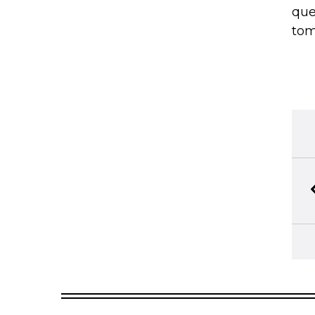
que
tom