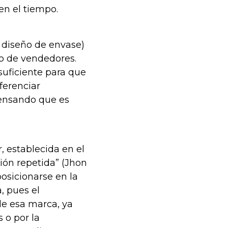
 en el tiempo.
 diseño de envase)
po de vendedores.
 suficiente para que
iferenciar
ensando que es
r, establecida en el
ión repetida” (Jhon
osicionarse en la
, pues el
e esa marca, ya
 o por la