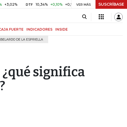
SUSCRÍBASE
2%
10,34%
+0,10%
+0,98%
$ 417,01
+$ 0,05
+0,01%
DTF
UVR
VER MÁS
CAJA FUERTE
INDICADORES
INSIDE
BELARDO DE LA ESPRIELLA
¿qué significa
?