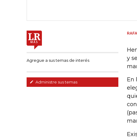
RAFA
Hem
y s
Agregue a sus temas de interés
mar
En 
Administre sus temas
ele
qui
con
(pa
mar
Exi