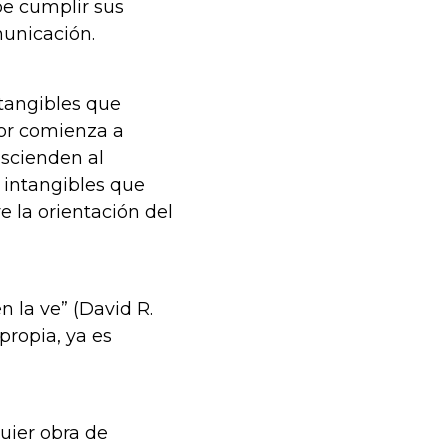
e cumplir sus
municación.
ntangibles que
dor comienza a
nscienden al
s intangibles que
 la orientación del
n la ve” (David R.
ropia, ya es
quier obra de