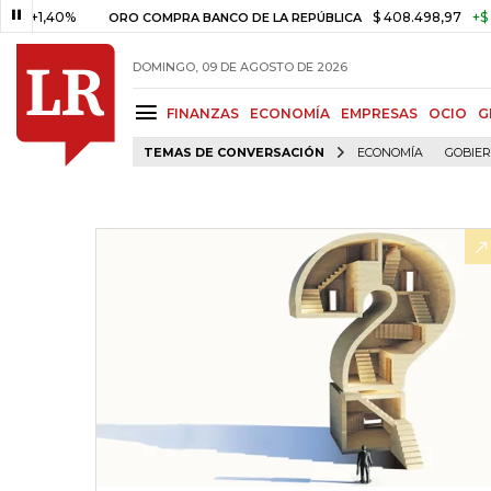
40%
$ 408.498,97
+$ 8.753,81
ORO COMPRA BANCO DE LA REPÚBLICA
DOMINGO, 09 DE AGOSTO DE 2026
FINANZAS
ECONOMÍA
EMPRESAS
OCIO
G
TEMAS DE CONVERSACIÓN
ECONOMÍA
GOBIE