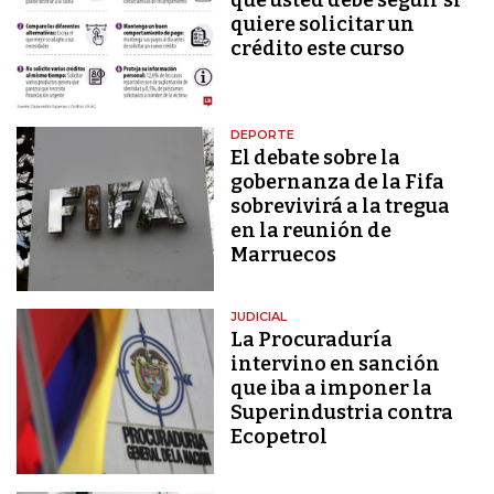
quiere solicitar un
crédito este curso
DEPORTE
El debate sobre la
gobernanza de la Fifa
sobrevivirá a la tregua
en la reunión de
Marruecos
JUDICIAL
La Procuraduría
intervino en sanción
que iba a imponer la
Superindustria contra
Ecopetrol