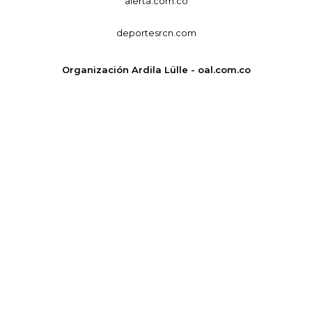
alerta.com.co
deportesrcn.com
Organización Ardila Lülle - oal.com.co