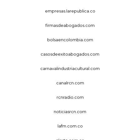
empresas.larepublica.co
firmasdeabogados.com
bolsaencolombia.com
casosdeexitoabogados.com
carnavalindustriacultural.com
canalrcn.com
rcnradio.com
noticiasrcn.com
lafm.com.co