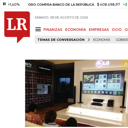
40%
$ 408.498,97
+$ 8.753,81
ORO COMPRA BANCO DE LA REPÚBLICA
SÁBADO, 08 DE AGOSTO DE 2026
FINANZAS
ECONOMÍA
EMPRESAS
OCIO
G
TEMAS DE CONVERSACIÓN
ECONOMÍA
GOBIE