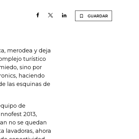
GUARDAR
ca, merodea y deja
omplejo turístico
miedo, sino por
ronics, haciendo
e las esquinas de
equipo de
Innofest 2013,
añan no se quedan
ta lavadoras, ahora