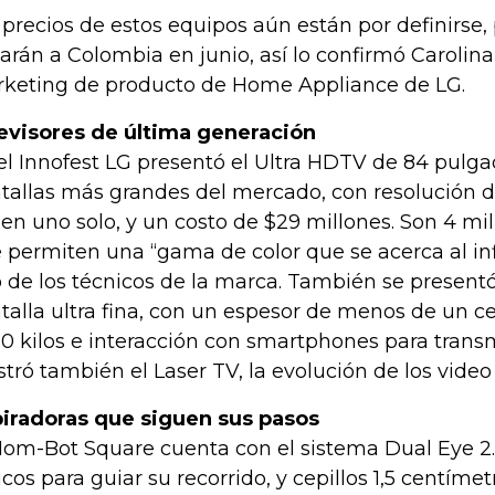
 precios de estos equipos aún están por definirse,
garán a Colombia en junio, así lo confirmó Carolin
keting de producto de Home Appliance de LG.
evisores de última generación
el Innofest LG presentó el Ultra HDTV de 84 pulga
tallas más grandes del mercado, con resolución de
en uno solo, y un costo de $29 millones. Son 4 mil
 permiten una “gama de color que se acerca al inf
 de los técnicos de la marca. También se presentó
talla ultra fina, con un espesor de menos de un c
10 kilos e interacción con smartphones para transm
tró también el Laser TV, la evolución de los vide
iradoras que siguen sus pasos
Hom-Bot Square cuenta con el sistema Dual Eye 2.
icos para guiar su recorrido, y cepillos 1,5 centíme