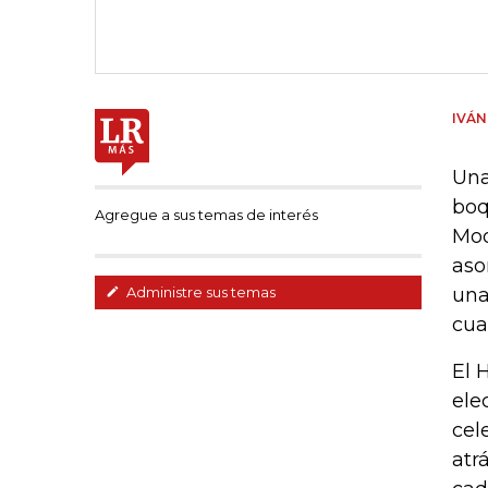
IVÁN
Una
boq
Agregue a sus temas de interés
Moo
aso
una
Administre sus temas
cua
El 
ele
cel
atr