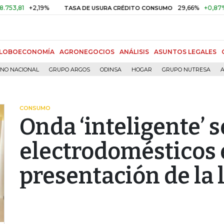
+2,19%
29,66%
+0,87%
+3,0
TASA DE USURA CRÉDITO CONSUMO
LOBOECONOMÍA
AGRONEGOCIOS
ANÁLISIS
ASUNTOS LEGALES
RNO NACIONAL
GRUPO ARGOS
ODINSA
HOGAR
GRUPO NUTRESA
A
CONSUMO
Onda ‘inteligente’ s
electrodomésticos 
presentación de la 