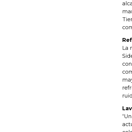
alc
man
Tie
com
Ref
La 
Sid
con
com
may
ref
rui
Lav
“Un
act