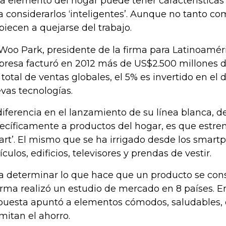
a elemento del hogar puede tener características
a considerarlos ‘inteligentes’. Aunque no tanto c
iecen a quejarse del trabajo.
Woo Park, presidente de la firma para Latinoaméri
resa facturó en 2012 más de US$2.500 millones d
 total de ventas globales, el 5% es invertido en el 
vas tecnologías.
diferencia en el lanzamiento de su línea blanca, 
ecíficamente a productos del hogar, es que estre
art’. El mismo que se ha irrigado desde los smart
ículos, edificios, televisores y prendas de vestir.
a determinar lo que hace que un producto se consi
firma realizó un estudio de mercado en 8 países. En
puesta apuntó a elementos cómodos, saludables, 
mitan el ahorro.