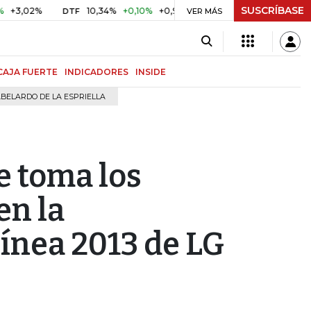
SUSCRÍBASE
2%
10,34%
+0,10%
+0,98%
$ 416,96
+$ 0,05
+0,01%
DTF
UVR
VER MÁS
CAJA FUERTE
INDICADORES
INSIDE
BELARDO DE LA ESPRIELLA
e toma los
en la
línea 2013 de LG