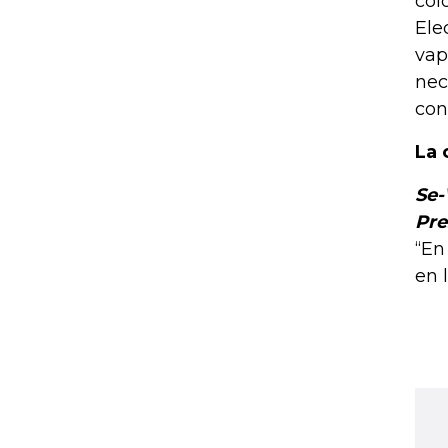
col
Ele
vap
nec
con
La 
Se
Pre
“En
en 