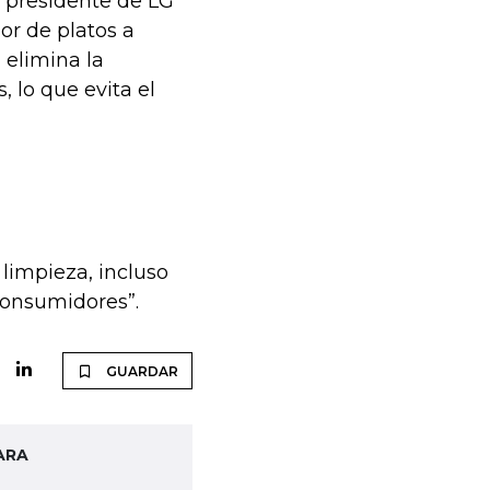
, presidente de LG
dor de platos a
 elimina la
 lo que evita el
 limpieza, incluso
 consumidores”.
GUARDAR
ARA