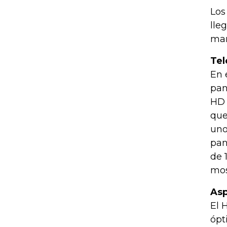
Los
lle
mar
Tel
En 
pan
HD 
que
uno
pan
de 
mos
Asp
El 
ópt