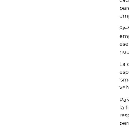
cad
par
emp
Se-
emp
ese
nue
La 
esp
‘sm
veh
Par
la 
res
per