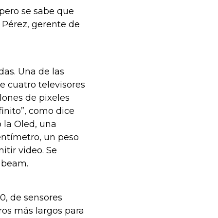
 pero se sabe que
a Pérez, gerente de
das. Una de las
 cuatro televisores
lones de pixeles
inito”, como dice
 la Oled, una
entímetro, un peso
itir video. Se
o beam.
0, de sensores
tros más largos para