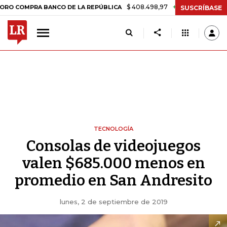
$ 408.498,97
+$ 8.753,81
+2,19%
RA BANCO DE LA REPÚBLICA
TA
SUSCRÍBASE
TECNOLOGÍA
Consolas de videojuegos
valen $685.000 menos en
promedio en San Andresito
lunes, 2 de septiembre de 2019