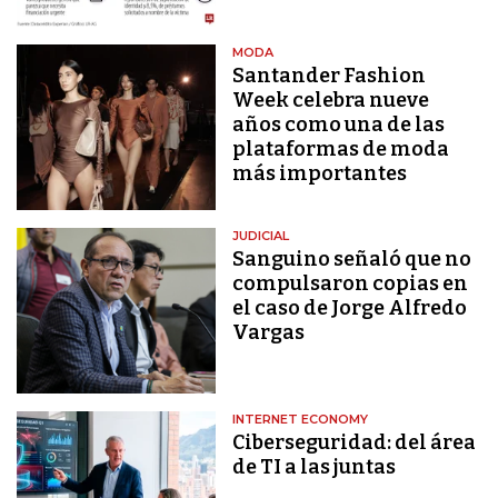
MODA
Santander Fashion
Week celebra nueve
años como una de las
plataformas de moda
más importantes
JUDICIAL
Sanguino señaló que no
compulsaron copias en
el caso de Jorge Alfredo
Vargas
INTERNET ECONOMY
Ciberseguridad: del área
de TI a las juntas