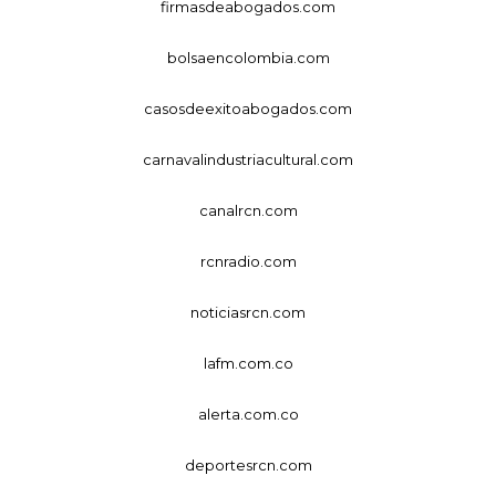
firmasdeabogados.com
bolsaencolombia.com
casosdeexitoabogados.com
carnavalindustriacultural.com
canalrcn.com
rcnradio.com
noticiasrcn.com
lafm.com.co
alerta.com.co
deportesrcn.com