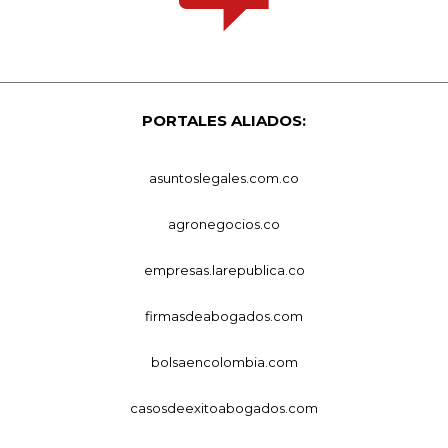
PORTALES ALIADOS:
asuntoslegales.com.co
agronegocios.co
empresas.larepublica.co
firmasdeabogados.com
bolsaencolombia.com
casosdeexitoabogados.com