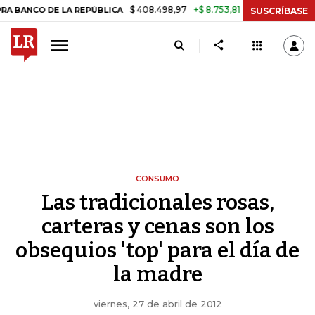
$ 408.498,97
+$ 8.753,81
+2,19%
O DE LA REPÚBLICA
TASA DE U
SUSCRÍBASE
CONSUMO
Las tradicionales rosas,
carteras y cenas son los
obsequios 'top' para el día de
la madre
viernes, 27 de abril de 2012