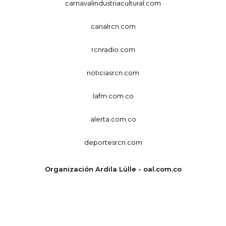
carnavalindustriacultural.com
canalrcn.com
rcnradio.com
noticiasrcn.com
lafm.com.co
alerta.com.co
deportesrcn.com
Organización Ardila Lülle - oal.com.co