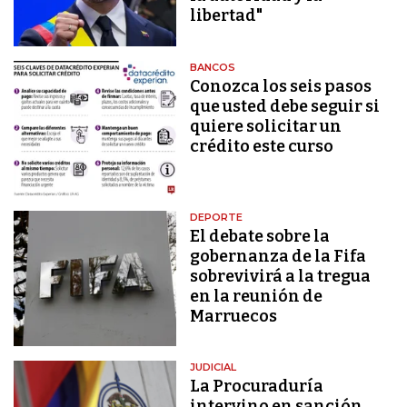
libertad"
BANCOS
Conozca los seis pasos
que usted debe seguir si
quiere solicitar un
crédito este curso
DEPORTE
El debate sobre la
gobernanza de la Fifa
sobrevivirá a la tregua
en la reunión de
Marruecos
JUDICIAL
La Procuraduría
intervino en sanción