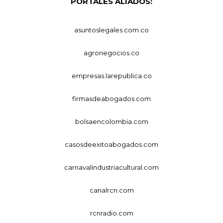
PORTALES ALIADOS:
asuntoslegales.com.co
agronegocios.co
empresas.larepublica.co
firmasdeabogados.com
bolsaencolombia.com
casosdeexitoabogados.com
carnavalindustriacultural.com
canalrcn.com
rcnradio.com