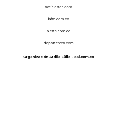
noticiasrcn.com
lafm.com.co
alerta.com.co
deportesrcn.com
Organización Ardila Lülle - oal.com.co