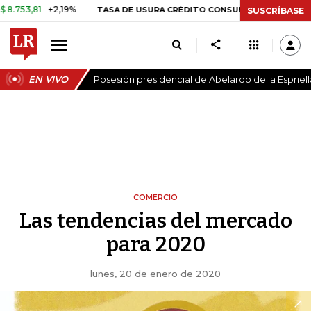
,81
+2,19%
29,66%
+0,87%
+
TASA DE USURA CRÉDITO CONSUMO
SUSCRÍBASE
EN VIVO
Posesión presidencial de Abelardo de la Espriell
COMERCIO
Las tendencias del mercado
para 2020
lunes, 20 de enero de 2020