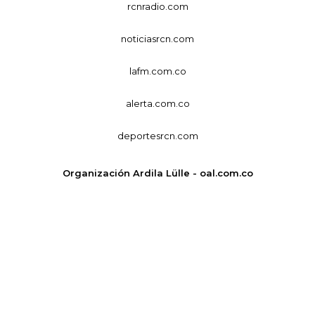
rcnradio.com
noticiasrcn.com
lafm.com.co
alerta.com.co
deportesrcn.com
Organización Ardila Lülle - oal.com.co