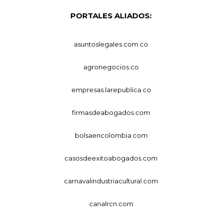
PORTALES ALIADOS:
asuntoslegales.com.co
agronegocios.co
empresas.larepublica.co
firmasdeabogados.com
bolsaencolombia.com
casosdeexitoabogados.com
carnavalindustriacultural.com
canalrcn.com