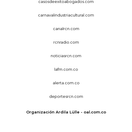
casosdeexitoabogados.com
carnavalindustriacultural.com
canalrcn.com
rcnradio.com
noticiasrcn.com
lafm.com.co
alerta.com.co
deportesrcn.com
Organización Ardila Lülle - oal.com.co