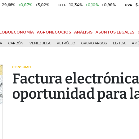
6%
+0,87%
+3,02%
10,34%
+0,10%
+0,98%
$ 416,86
DTF
UVR
LOBOECONOMÍA
AGRONEGOCIOS
ANÁLISIS
ASUNTOS LEGALES
ÍA
CARBÓN
VENEZUELA
PETRÓLEO
GRUPO ARGOS
EBITDA
AMÉ
CONSUMO
Factura electrónica
oportunidad para l