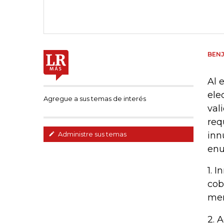
BENJ
Al 
ele
Agregue a sus temas de interés
val
req
inn
Administre sus temas
enu
1. 
cob
men
2. 