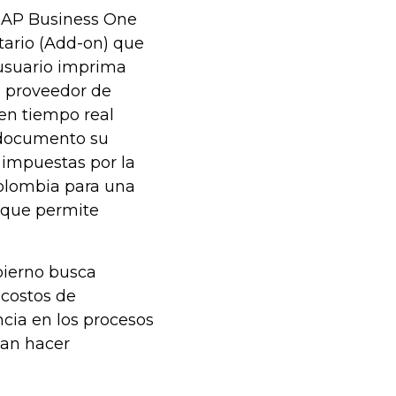
 SAP Business One
ario (Add-on) que
usuario imprima
l proveedor de
 en tiempo real
 documento su
 impuestas por la
olombia para una
, que permite
obierno busca
 costos de
ncia en los procesos
tan hacer