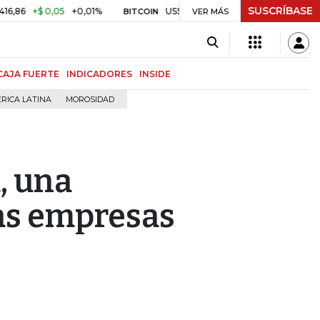
SUSCRÍBASE
+$ 0,05
+0,01%
US$ 64.968,40
US$ 856,80
+1,34%
BITCOIN
VER MÁS
T
CAJA FUERTE
INDICADORES
INSIDE
RICA LATINA
MOROSIDAD
, una
as empresas