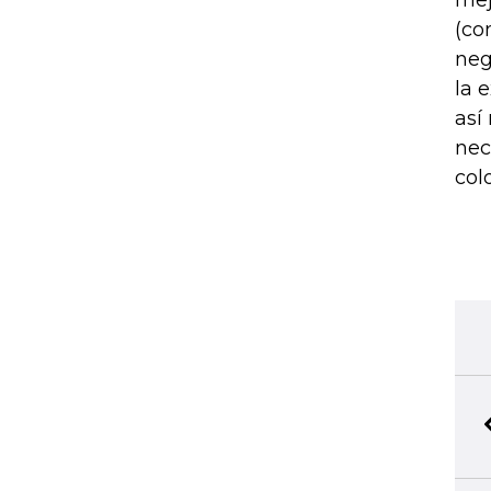
mej
(co
neg
la 
así
nec
col