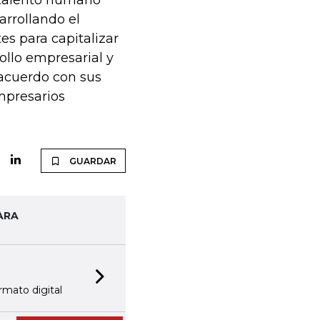
el talento humano
arrollando el
s para capitalizar
rollo empresarial y
 acuerdo con sus
mpresarios
GUARDAR
ARA
Next slide
rmato digital