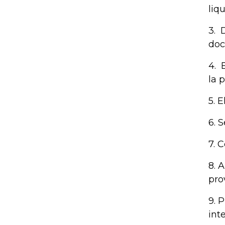
liq
3. 
do
4. 
la 
5. 
6. 
7. 
8. 
pro
9. 
int