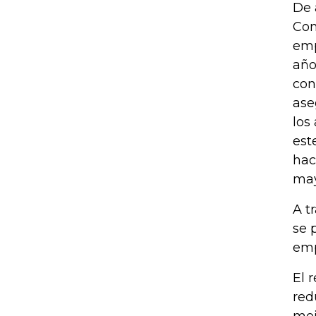
De 
Con
emp
año
con
ase
los
est
hac
may
A t
se 
emp
El 
red