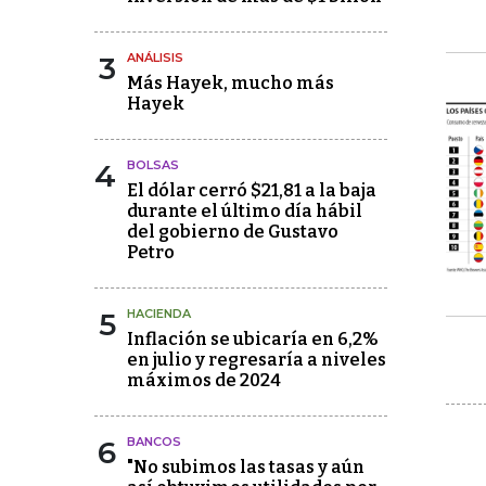
3
ANÁLISIS
Más Hayek, mucho más
Hayek
4
BOLSAS
El dólar cerró $21,81 a la baja
durante el último día hábil
del gobierno de Gustavo
Petro
5
HACIENDA
Inflación se ubicaría en 6,2%
en julio y regresaría a niveles
máximos de 2024
6
BANCOS
"No subimos las tasas y aún