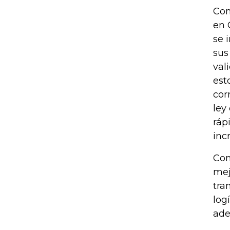
Con
en 
se 
sus
val
est
cor
ley
ráp
inc
Con
mej
tra
log
ade