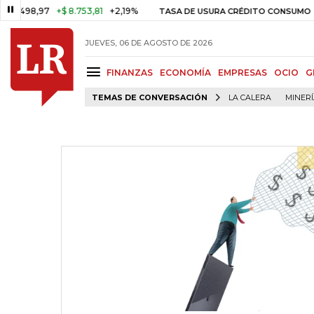
98,97
+$ 8.753,81
+2,19%
29,6
TASA DE USURA CRÉDITO CONSUMO
JUEVES, 06 DE AGOSTO DE 2026
FINANZAS
ECONOMÍA
EMPRESAS
OCIO
G
TEMAS DE CONVERSACIÓN
LA CALERA
MINER