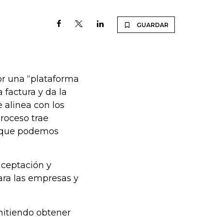
GUARDAR
or una “plataforma
 factura y da la
e alinea con los
proceso trae
s que podemos
aceptación y
ara las empresas y
mitiendo obtener