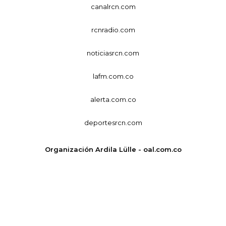
canalrcn.com
rcnradio.com
noticiasrcn.com
lafm.com.co
alerta.com.co
deportesrcn.com
Organización Ardila Lülle - oal.com.co