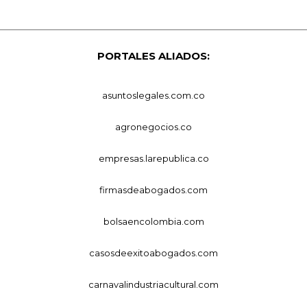
PORTALES ALIADOS:
asuntoslegales.com.co
agronegocios.co
empresas.larepublica.co
firmasdeabogados.com
bolsaencolombia.com
casosdeexitoabogados.com
carnavalindustriacultural.com