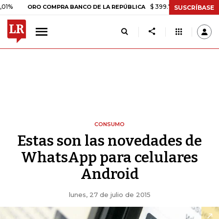
$ 399.745,16
+$ 2.295,71
+0,
ORO COMPRA BANCO DE LA REPÚBLICA
SUSCRÍBASE
CONSUMO
Estas son las novedades de
WhatsApp para celulares
Android
lunes, 27 de julio de 2015