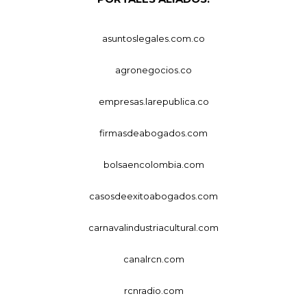
asuntoslegales.com.co
agronegocios.co
empresas.larepublica.co
firmasdeabogados.com
bolsaencolombia.com
casosdeexitoabogados.com
carnavalindustriacultural.com
canalrcn.com
rcnradio.com