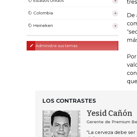
Estados Unidos
tres
Colombia
De 
com
Heineken
“se
más
Administre sus temas
Por
val
con
que
LOS CONTRASTES
Yesid Cañón
Gerente de Premium Be
“La cerveza debe ser