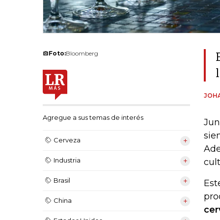
Foto:
Bloomberg
JOH
Agregue a sus temas de interés
Jun
sie
Cerveza
Ade
Industria
cul
Brasil
Est
pro
China
cer