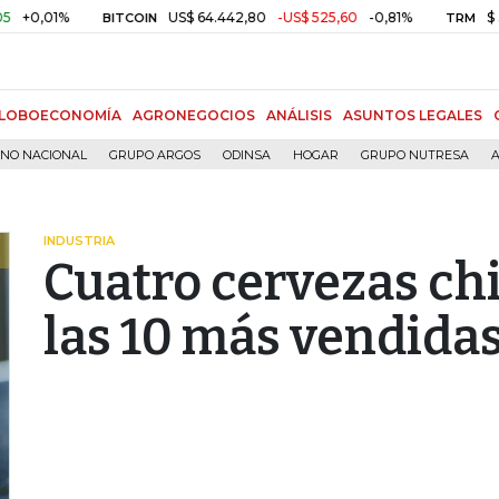
1%
US$ 64.442,80
-US$ 525,60
-0,81%
$ 3.157,43
BITCOIN
TRM
LOBOECONOMÍA
AGRONEGOCIOS
ANÁLISIS
ASUNTOS LEGALES
RNO NACIONAL
GRUPO ARGOS
ODINSA
HOGAR
GRUPO NUTRESA
A
INDUSTRIA
Cuatro cervezas ch
las 10 más vendida