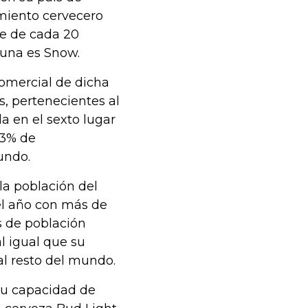
miento cervecero
ue de cada 20
 una es Snow.
comercial de dicha
, pertenecientes al
a en el sexto lugar
1,3% de
undo.
la población del
 el año con más de
es de población
l igual que su
al resto del mundo.
 su capacidad de