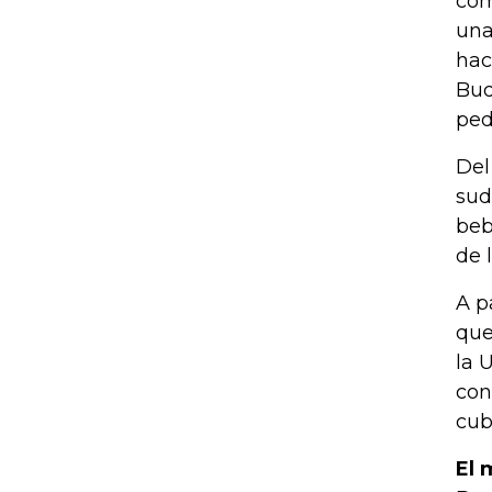
com
una
hac
Bud
ped
Del
sud
beb
de 
A p
que
la 
con
cub
El 