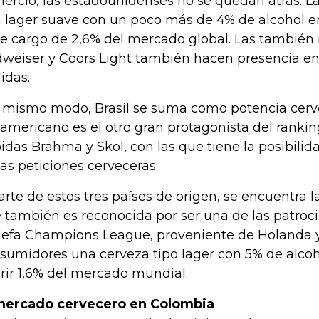
ercio, las estadounidenses no se quedan atrás. La
 lager suave con un poco más de 4% de alcohol en
e cargo de 2,6% del mercado global. Las también
weiser y Coors Light también hacen presencia en
idas.
 mismo modo, Brasil se suma como potencia cerve
americano es el otro gran protagonista del rankin
idas Brahma y Skol, con las que tiene la posibili
las peticiones cerveceras.
arte de estos tres países de origen, se encuentra 
 también es reconocida por ser una de las patroci
Uefa Champions League, proveniente de Holanda y
sumidores una cerveza tipo lager con 5% de alcoho
rir 1,6% del mercado mundial.
mercado cervecero en Colombia