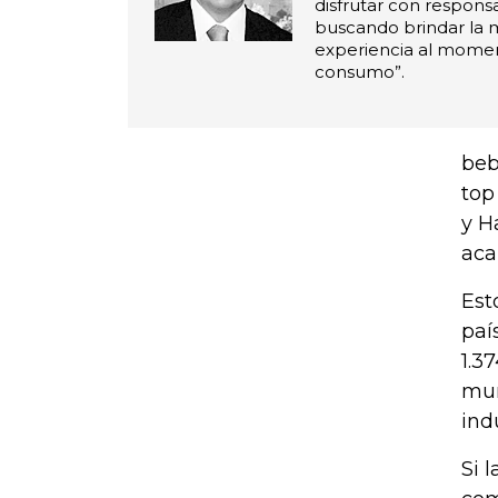
disfrutar con responsa
buscando brindar la 
experiencia al mome
consumo”.
beb
top
y H
aca
Est
paí
1.3
mun
ind
Si 