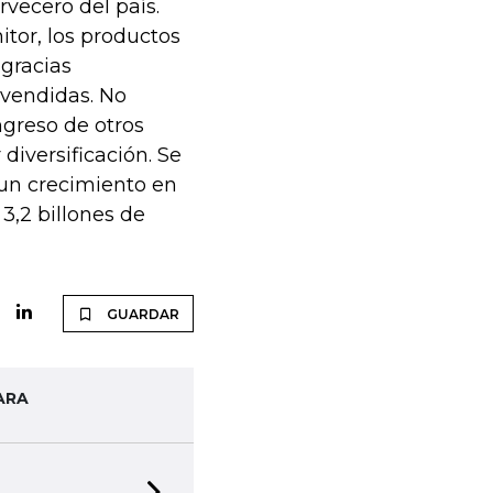
vecero del país.
tor, los productos
gracias
 vendidas. No
ngreso de otros
iversificación. Se
 un crecimiento en
3,2 billones de
GUARDAR
ARA