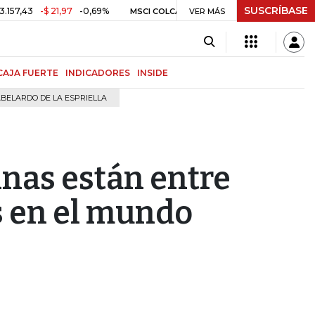
SUSCRÍBASE
-$ 21,97
-0,69%
2.350,94
+6,13
+0,26%
MSCI COLCAP
VER MÁS
PETRÓL
CAJA FUERTE
INDICADORES
INSIDE
BELARDO DE LA ESPRIELLA
inas están entre
s en el mundo