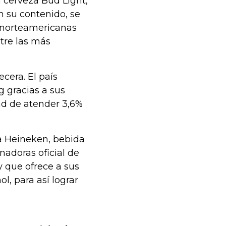
 cerveza Bud Light,
 su contenido, se
 norteamericanas
tre las más
cera. El país
g gracias a sus
dad de atender 3,6%
la Heineken, bebida
nadoras oficial de
 que ofrece a sus
l, para así lograr