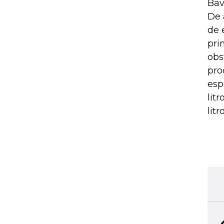
Bav
De 
de 
pri
obs
pro
esp
lit
litr