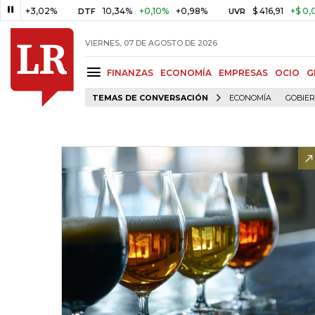
,02%
10,34%
+0,10%
+0,98%
$ 416,91
+$ 0,05
+0,0
DTF
UVR
VIERNES, 07 DE AGOSTO DE 2026
FINANZAS
ECONOMÍA
EMPRESAS
OCIO
G
TEMAS DE CONVERSACIÓN
ECONOMÍA
GOBIE