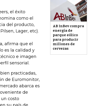
rs, el éxito
enomina como el
cia del producto,
AB InBev compra
Pilsen, Lager, etc).
energía de
parque eólico
para producir
ia, afirma que el
millones de
cervezas
 es la calidad y
 técnico e imagen
fil sensorial.
 bien practicadas,
ón de Euromonitor,
 mercado abarca es
roveniente de
 un costo
 en su país de