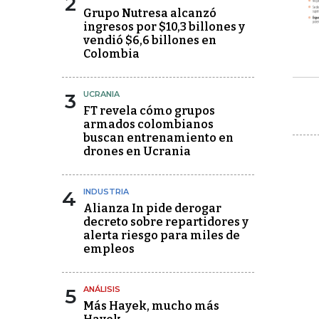
2
Grupo Nutresa alcanzó
ingresos por $10,3 billones y
vendió $6,6 billones en
Colombia
3
UCRANIA
FT revela cómo grupos
armados colombianos
buscan entrenamiento en
drones en Ucrania
4
INDUSTRIA
Alianza In pide derogar
decreto sobre repartidores y
alerta riesgo para miles de
empleos
5
ANÁLISIS
Más Hayek, mucho más