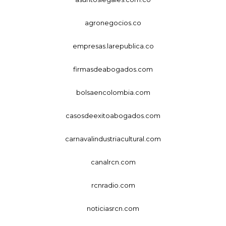
agronegocios.co
empresas.larepublica.co
firmasdeabogados.com
bolsaencolombia.com
casosdeexitoabogados.com
carnavalindustriacultural.com
canalrcn.com
rcnradio.com
noticiasrcn.com