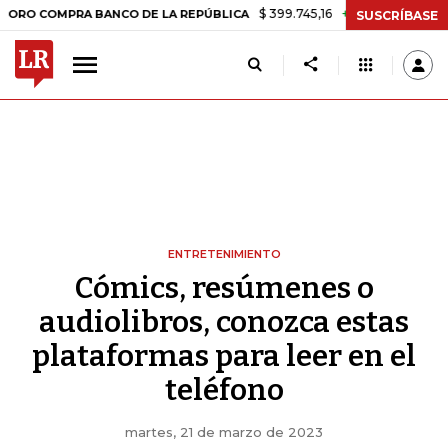
$ 399.745,16
+$ 2.295,71
+0,58%
MPRA BANCO DE LA REPÚBLICA
T
SUSCRÍBASE
ENTRETENIMIENTO
Cómics, resúmenes o
audiolibros, conozca estas
plataformas para leer en el
teléfono
martes, 21 de marzo de 2023