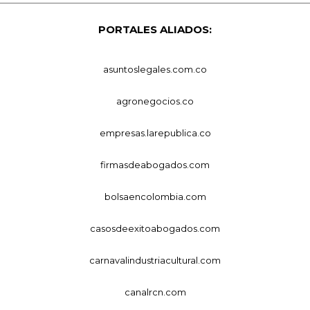
PORTALES ALIADOS:
asuntoslegales.com.co
agronegocios.co
empresas.larepublica.co
firmasdeabogados.com
bolsaencolombia.com
casosdeexitoabogados.com
carnavalindustriacultural.com
canalrcn.com