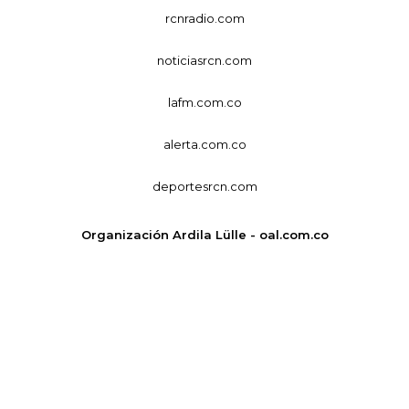
rcnradio.com
noticiasrcn.com
lafm.com.co
alerta.com.co
deportesrcn.com
Organización Ardila Lülle - oal.com.co