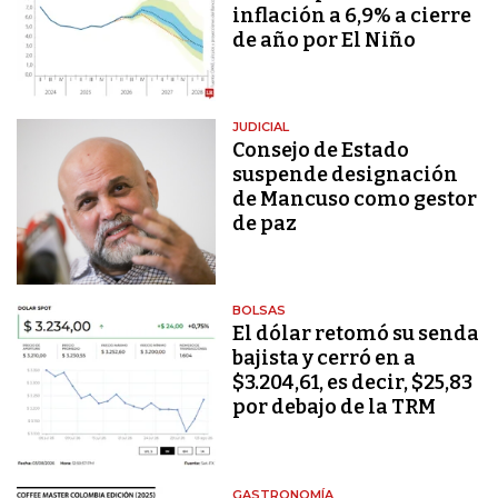
inflación a 6,9% a cierre
de año por El Niño
JUDICIAL
Consejo de Estado
suspende designación
de Mancuso como gestor
de paz
BOLSAS
El dólar retomó su senda
bajista y cerró en a
$3.204,61, es decir, $25,83
por debajo de la TRM
GASTRONOMÍA