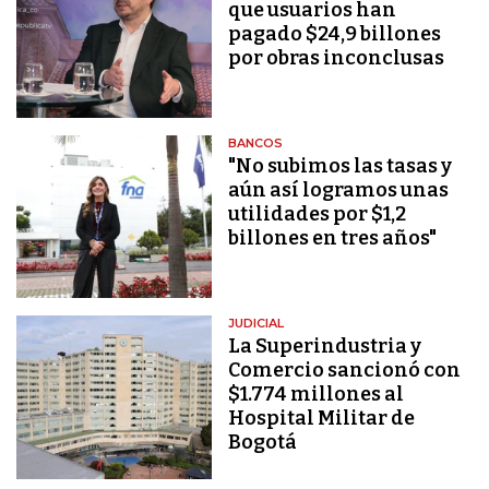
que usuarios han
pagado $24,9 billones
por obras inconclusas
BANCOS
"No subimos las tasas y
aún así logramos unas
utilidades por $1,2
billones en tres años"
JUDICIAL
La Superindustria y
Comercio sancionó con
$1.774 millones al
Hospital Militar de
Bogotá