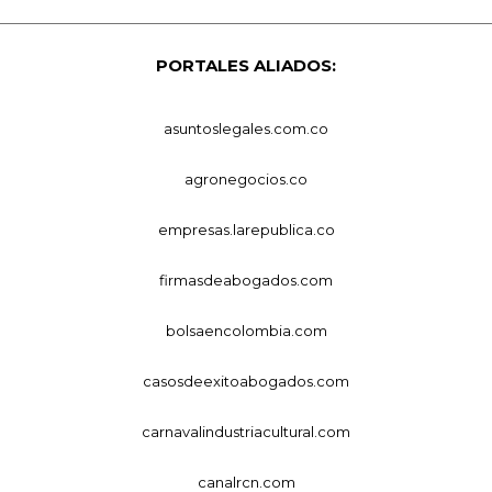
PORTALES ALIADOS:
asuntoslegales.com.co
agronegocios.co
empresas.larepublica.co
firmasdeabogados.com
bolsaencolombia.com
casosdeexitoabogados.com
carnavalindustriacultural.com
canalrcn.com