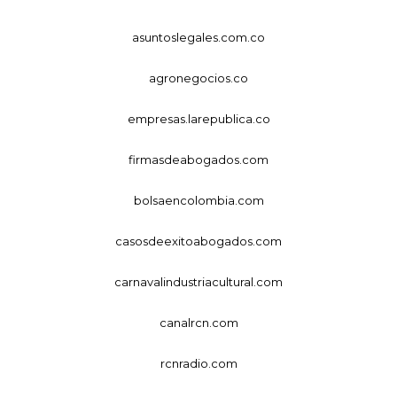
asuntoslegales.com.co
agronegocios.co
empresas.larepublica.co
firmasdeabogados.com
bolsaencolombia.com
casosdeexitoabogados.com
carnavalindustriacultural.com
canalrcn.com
rcnradio.com