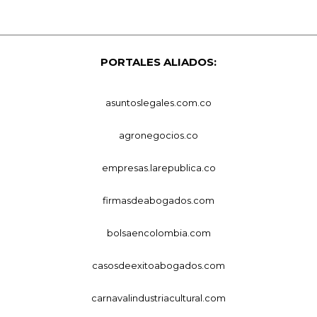
PORTALES ALIADOS:
asuntoslegales.com.co
agronegocios.co
empresas.larepublica.co
firmasdeabogados.com
bolsaencolombia.com
casosdeexitoabogados.com
carnavalindustriacultural.com