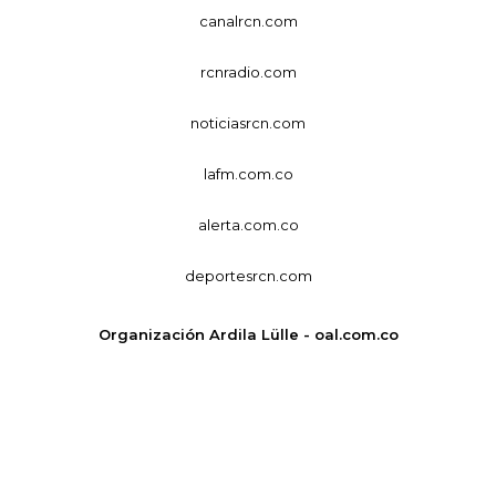
canalrcn.com
rcnradio.com
noticiasrcn.com
lafm.com.co
alerta.com.co
deportesrcn.com
Organización Ardila Lülle - oal.com.co