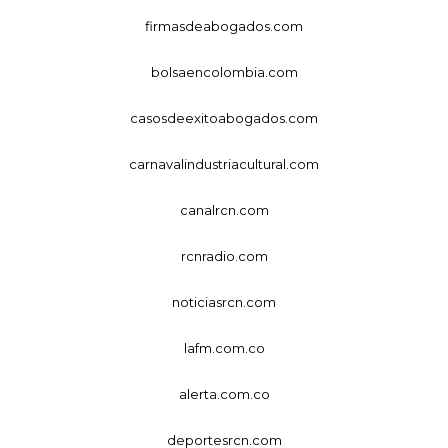
firmasdeabogados.com
bolsaencolombia.com
casosdeexitoabogados.com
carnavalindustriacultural.com
canalrcn.com
rcnradio.com
noticiasrcn.com
lafm.com.co
alerta.com.co
deportesrcn.com