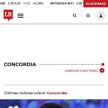
2.350,94
+6,13
+0,26%
US$ 78,01
US$ 2,92
+3,8
PETRÓLEO WTI
SUSCRÍBASE
CONCORDIA
AGREGAR A MIS TEMAS
Últimas noticias sobre:
Concordia