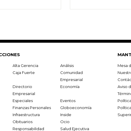
CCIONES
MANT
Alta Gerencia
Análisis
Mesa d
Caja Fuerte
Comunidad
Nuestr
Empresarial
Contác
Directorio
Economía
Aviso 
Empresarial
Términ
Especiales
Eventos
Políti
Finanzas Personales
Globoeconomía
Polític
Infraestructura
Inside
Superi
Obituarios
Ocio
Responsabilidad
Salud Ejecutiva