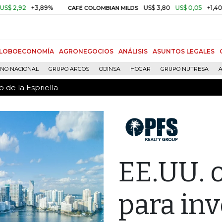
 de la Espriella
2,92
+3,89%
US$ 3,80
US$ 0,05
+1,40%
CAFÉ COLOMBIAN MILDS
LOBOECONOMÍA
AGRONEGOCIOS
ANÁLISIS
ASUNTOS LEGALES
RNO NACIONAL
GRUPO ARGOS
ODINSA
HOGAR
GRUPO NUTRESA
A
 de la Espriella
EE.UU. o
para inv