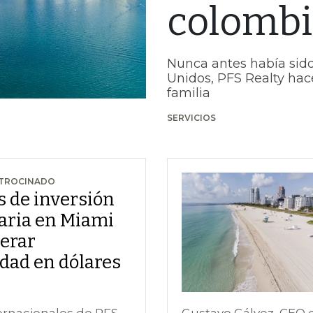
colomb
Nunca antes había sido t
Unidos, PFS Realty hac
familia
SERVICIOS
ATROCINADO
 de inversión
aria en Miami
erar
idad en dólares
ternacionales de PFS
Gustavo Gálvez, CEO d