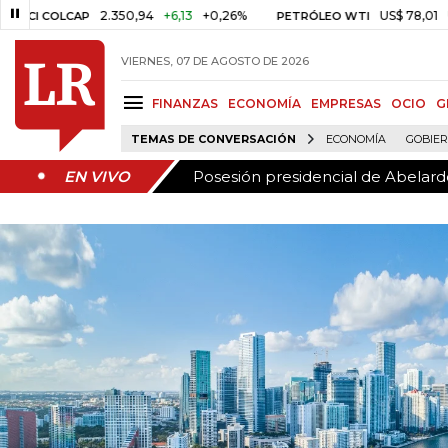
Posesión presidencial de Abelardo
EN VIVO
2.350,94
+6,13
+0,26%
US$ 78,01
US$ 
I COLCAP
PETRÓLEO WTI
VIERNES, 07 DE AGOSTO DE 2026
FINANZAS
ECONOMÍA
EMPRESAS
OCIO
G
TEMAS DE CONVERSACIÓN
ECONOMÍA
GOBIE
Posesión presidencial de Abelardo
EN VIVO