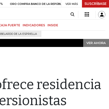
SUSCRÍBASE
VER AHORA
$ 408.498,97
+$ 8.753,81
+2,1
ORO COMPRA BANCO DE LA REPÚBLICA
VER MÁS
CAJA FUERTE
INDICADORES
INSIDE
BELARDO DE LA ESPRIELLA
VER AHORA
frece residencia
ersionistas