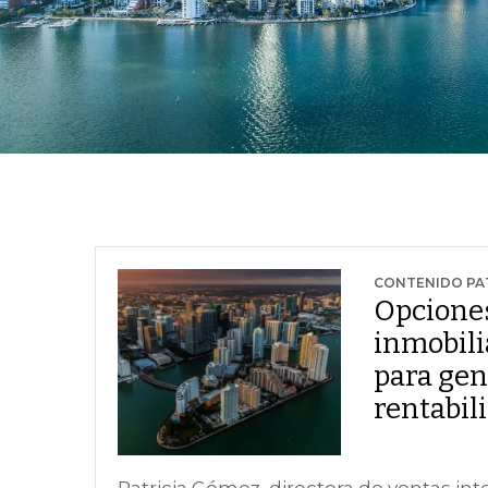
CONTENIDO P
Opciones
inmobili
para gen
rentabil
Patricia Gómez, directora de ventas in