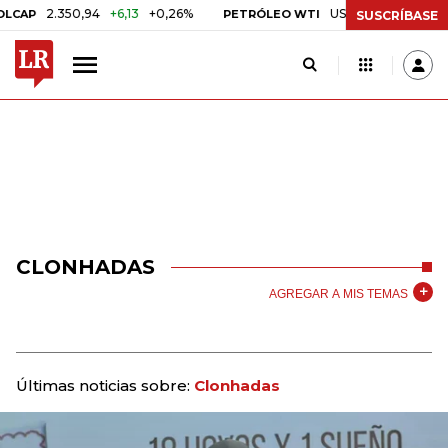
2.350,94
+6,13
+0,26%
US$ 78,01
US$ 2,92
+3
P
PETRÓLEO WTI
SUSCRÍBASE
CLONHADAS
AGREGAR A MIS TEMAS
Últimas noticias sobre:
Clonhadas