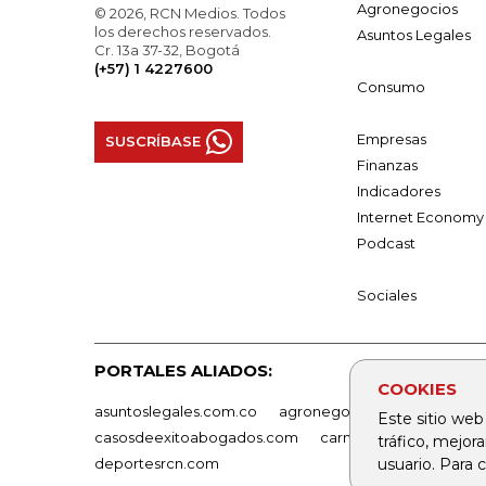
Agronegocios
© 2026, RCN Medios. Todos
los derechos reservados.
Asuntos Legales
Cr. 13a 37-32, Bogotá
(+57) 1 4227600
Consumo
Empresas
SUSCRÍBASE
Finanzas
Indicadores
Internet Economy
Podcast
Sociales
PORTALES ALIADOS:
COOKIES
asuntoslegales.com.co
agronegocios.co
empresas
Este sitio web
casosdeexitoabogados.com
carnavalindustriacultur
tráfico, mejor
deportesrcn.com
usuario. Para