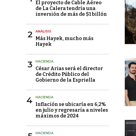
El proyecto de Cable Aéreo
de La Calera tendría una
inversión de más de $1 billón
2
ANÁLISIS
Más Hayek, mucho más
Hayek
3
HACIENDA
César Arias será el director
de Crédito Público del
Gobierno de la Espriella
4
HACIENDA
Inflación se ubicaría en 6,2%
en julio y regresaría a niveles
máximos de 2024
HACIENDA