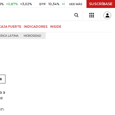
SUSCRÍBASE
0,87%
+3,02%
10,34%
+0,10%
+0,98%
$ 416,86
+$ 
DTF
VER MÁS
UVR
CAJA FUERTE
INDICADORES
INSIDE
RICA LATINA
MOROSIDAD
R
a a
te
en