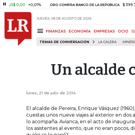
US$ 0,00
+0,01%
$ 399.745,1
ORO COMPRA BANCO DE LA REPÚBLICA
JUEVES, 06 DE AGOSTO DE 2026
FINANZAS
ECONOMÍA
EMPRESAS
OCIO
G
TEMAS DE CONVERSACIÓN
LA CALERA
MINER
Un alcalde 
lunes, 21 de julio de 2014
El alcalde de Pereira, Enrique Vásquez (1960)
cuestas unos nueve viajes al exterior en dos
lo acompaña. Avianca, en el acto de inaugura
los asistentes al evento, que no eran pocos, d
quién se lo ganó?