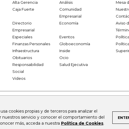
Alta Gerencia
Análisis
Mesa d
Caja Fuerte
Comunidad
Nuestr
Empresarial
Contác
Directorio
Economía
Aviso 
Empresarial
Términ
Especiales
Eventos
Políti
Finanzas Personales
Globoeconomía
Polític
Infraestructura
Inside
Superi
Obituarios
Ocio
Responsabilidad
Salud Ejecutiva
Social
Videos
.larepublica.co
firmasdeabogados.com
bolsaencolombia.com
 usa cookies propias y de terceros para analizar el
al.com
canalrcn.com
rcnradio.com
noticiasrcn.com
lafm.c
ar nuestros servicio y conocer el comportamiento del
ENTE
 conocer más, acceda a nuestra
Política de Cookies
.