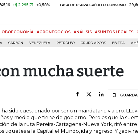
6
+$ 2.295,71
+0,58%
29,66%
+
TASA DE USURA CRÉDITO CONSUMO
LOBOECONOMÍA
AGRONEGOCIOS
ANÁLISIS
ASUNTOS LEGALES
ÍA
CARBÓN
VENEZUELA
PETRÓLEO
GRUPO ARGOS
EBITDA
AMÉ
con mucha suerte
GUARDA
, ha sido cuestionado por ser un mandatario viajero. LLev
 años y medio que tiene de gobierno. Pero es que la suer
ción de la ruta Pereira-Cartagena-Nueva York, rifó entre
os tiquetes a la Capital el Mundo, ida y regreso. Y ¿adivin