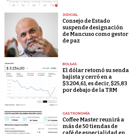
JUDICIAL
Consejo de Estado
suspende designación
de Mancuso como gestor
de paz
BOLSAS
El dólar retomó su senda
bajista y cerró en a
$3.204,61, es decir, $25,83
por debajo de la TRM
GASTRONOMÍA
Coffee Master reunirá a
más de 50 tiendas de
café de especialidad en