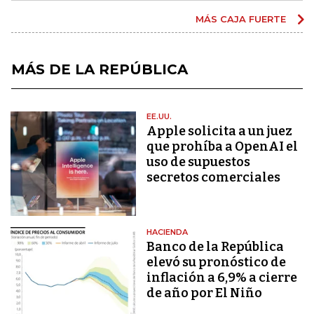
MÁS CAJA FUERTE
MÁS DE LA REPÚBLICA
EE.UU.
Apple solicita a un juez
que prohíba a OpenAI el
uso de supuestos
secretos comerciales
HACIENDA
Banco de la República
elevó su pronóstico de
inflación a 6,9% a cierre
de año por El Niño