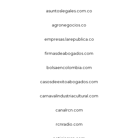
asuntoslegales.com.co
agronegocios.co
empresas.larepublica.co
firmasdeabogados.com
bolsaencolombia.com
casosdeexitoabogados.com
carnavalindustriacultural.com
canalrcn.com
rcnradio.com