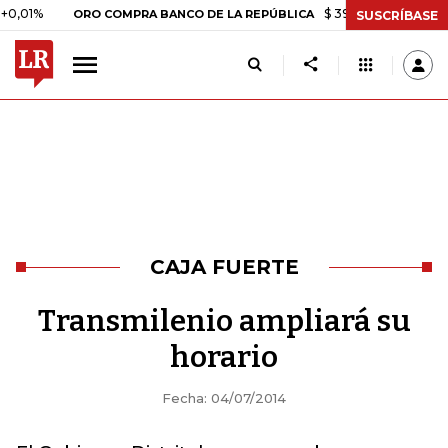
%
$ 399.745,16
+$ 2.295,71
ORO COMPRA BANCO DE LA REPÚBLICA
SUSCRÍBASE
CAJA FUERTE
Transmilenio ampliará su
horario
Fecha: 04/07/2014