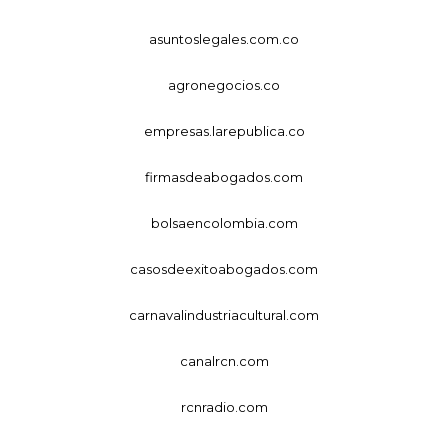
asuntoslegales.com.co
agronegocios.co
empresas.larepublica.co
firmasdeabogados.com
bolsaencolombia.com
casosdeexitoabogados.com
carnavalindustriacultural.com
canalrcn.com
rcnradio.com