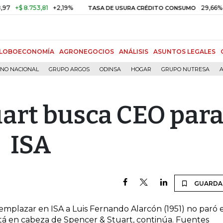
+$ 8.753,81
+2,19%
29,66%
+0,
TASA DE USURA CRÉDITO CONSUMO
LOBOECONOMÍA
AGRONEGOCIOS
ANÁLISIS
ASUNTOS LEGALES
RNO NACIONAL
GRUPO ARGOS
ODINSA
HOGAR
GRUPO NUTRESA
A
art busca CEO par
ISA
GUARDA
emplazar en ISA a Luis Fernando Alarcón (1951) no paró 
stá en cabeza de Spencer & Stuart, continúa. Fuentes