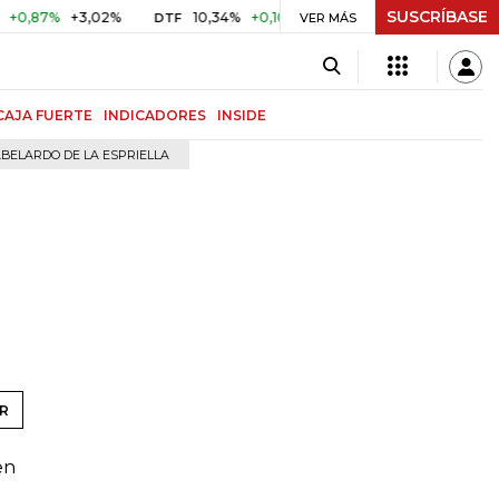
SUSCRÍBASE
87%
+3,02%
10,34%
+0,10%
+0,98%
$ 416,96
+$ 0,
DTF
VER MÁS
UVR
CAJA FUERTE
INDICADORES
INSIDE
BELARDO DE LA ESPRIELLA
a
R
en