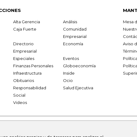
CCIONES
MANT
Alta Gerencia
Análisis
Mesa d
Caja Fuerte
Comunidad
Nuestr
Empresarial
Contác
Directorio
Economía
Aviso 
Empresarial
Términ
Especiales
Eventos
Políti
Finanzas Personales
Globoeconomía
Polític
Infraestructura
Inside
Superi
Obituarios
Ocio
Responsabilidad
Salud Ejecutiva
Social
Videos
.larepublica.co
firmasdeabogados.com
bolsaencolombia.com