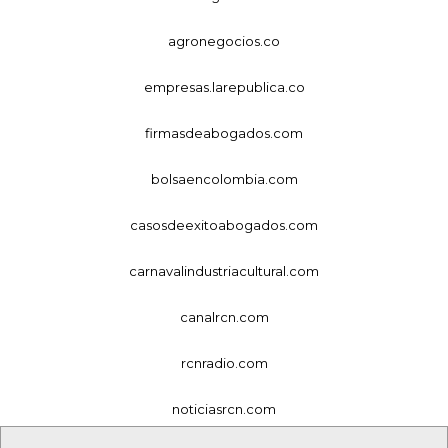
agronegocios.co
empresas.larepublica.co
firmasdeabogados.com
bolsaencolombia.com
casosdeexitoabogados.com
carnavalindustriacultural.com
canalrcn.com
rcnradio.com
noticiasrcn.com