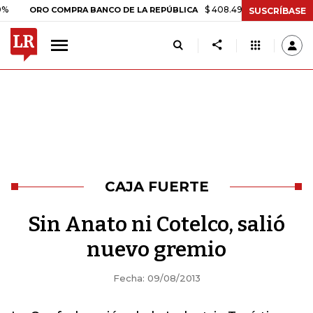
$ 408.498,97
+$ 8.753,81
+2,1
ORO COMPRA BANCO DE LA REPÚBLICA
SUSCRÍBASE
CAJA FUERTE
Sin Anato ni Cotelco, salió
nuevo gremio
Fecha: 09/08/2013