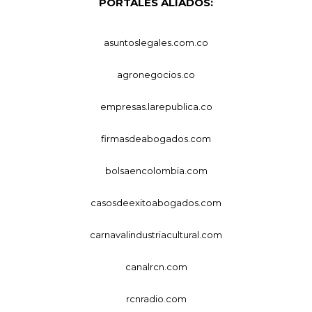
PORTALES ALIADOS:
asuntoslegales.com.co
agronegocios.co
empresas.larepublica.co
firmasdeabogados.com
bolsaencolombia.com
casosdeexitoabogados.com
carnavalindustriacultural.com
canalrcn.com
rcnradio.com