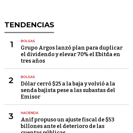
TENDENCIAS
BOLSAS
1
Grupo Argos lanzó plan para duplicar
el dividendo y elevar 70% el Ebitda en
tres años
BOLSAS
2
Dólar cerró $25 a la baja y volvió a la
senda bajista pese a las subastas del
Emisor
HACIENDA
3
Anif propuso un ajuste fiscal de $53
billones ante el deterioro de las
cuentas públicas