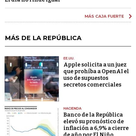
MÁS CAJA FUERTE
MÁS DE LA REPÚBLICA
EE.UU.
Apple solicita a un juez
que prohíba a OpenAI el
uso de supuestos
secretos comerciales
HACIENDA
Banco de la República
elevó su pronóstico de
inflación a 6,9% a cierre
de año por El Niño