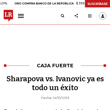
$ 399.745,16
+$ 2.295,71
+0
ORO COMPRA BANCO DE LA REPÚBLICA
SUSCRÍBASE
CAJA FUERTE
Sharapova vs. Ivanovic ya es
todo un éxito
Fecha: 14/10/2013