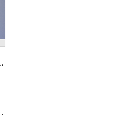
sa
 a