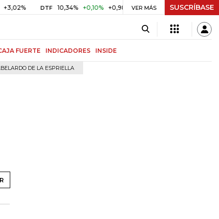
SUSCRÍBASE
10,34%
+0,10%
+0,98%
$ 417,01
+$ 0,05
+0,01%
DTF
UVR
VER MÁS
CAJA FUERTE
INDICADORES
INSIDE
BELARDO DE LA ESPRIELLA
R