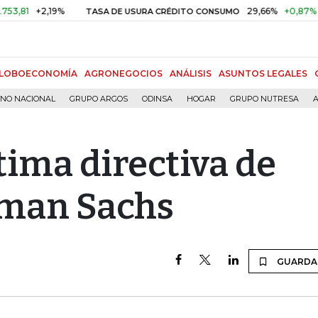
,19%
29,66%
+0,87%
+3,02%
TASA DE USURA CRÉDITO CONSUMO
LOBOECONOMÍA
AGRONEGOCIOS
ANÁLISIS
ASUNTOS LEGALES
RNO NACIONAL
GRUPO ARGOS
ODINSA
HOGAR
GRUPO NUTRESA
A
ltima directiva de
man Sachs
GUARDA