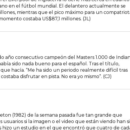
ano en el fútbol mundial. El delantero actualmente se
llones, mientras que el pico máximo para un compatriot
 momento costaba US$87,1 millones. (JL)
do año consecutivo campeón del Masters 1.000 de India
bía sido nada bueno para el español. Tras el título,
 que hacía. “Me ha sido un periodo realmente difícil tras
ostaba disfrutar en pista. No era yo mismo”. (CJ)
dleton (1982) de la semana pasada fue tan grande que
 usuarios si la imagen o el video que están viendo han s
ts hizo un estudio en el que encontró que cuatro de cad