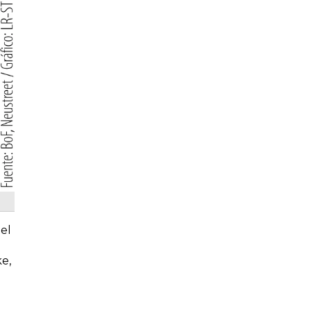
del
e,