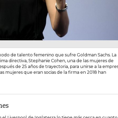
 éxodo de talento femenino que sufre Goldman Sachs. La
tima directiva, Stephanie Cohen, una de las mujeres de
pués de 25 años de trayectoria, para unirse a la empre
 las mujeres que eran socias de la firma en 2018 han
ames
en el Liverpool de Inglaterra lo tiene más cerca en cuanto