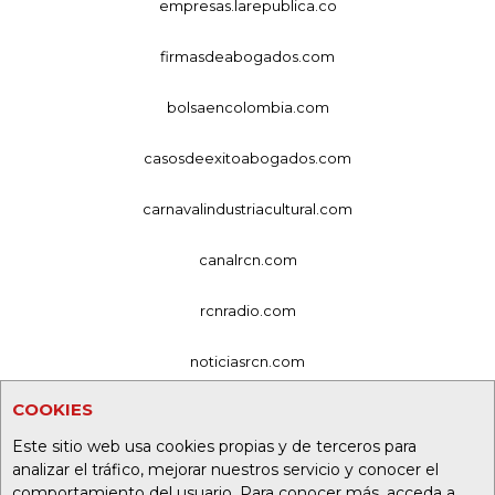
empresas.larepublica.co
firmasdeabogados.com
bolsaencolombia.com
casosdeexitoabogados.com
carnavalindustriacultural.com
canalrcn.com
rcnradio.com
noticiasrcn.com
COOKIES
lafm.com.co
Este sitio web usa cookies propias y de terceros para
alerta.com.co
analizar el tráfico, mejorar nuestros servicio y conocer el
comportamiento del usuario. Para conocer más, acceda a