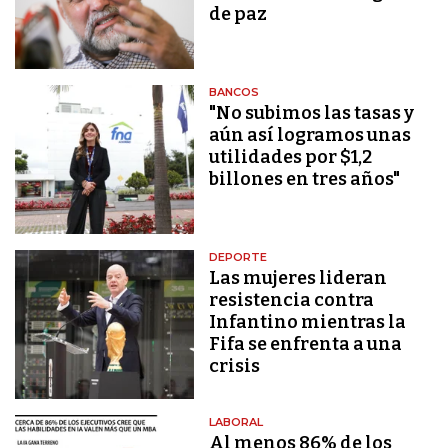
de paz
BANCOS
"No subimos las tasas y
aún así logramos unas
utilidades por $1,2
billones en tres años"
DEPORTE
Las mujeres lideran
resistencia contra
Infantino mientras la
Fifa se enfrenta a una
crisis
LABORAL
Al menos 86% de los