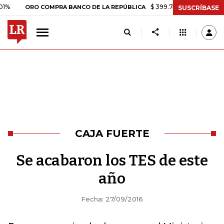
$ 399.745,16
+$ 2.295,71
+0,
ORO COMPRA BANCO DE LA REPÚBLICA
SUSCRÍBASE
CAJA FUERTE
Se acabaron los TES de este
año
Fecha: 27/09/2016