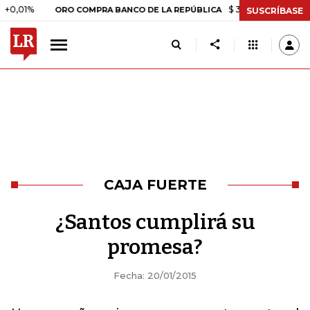
1%
$ 399.745,16
+$ 2.295,71
ORO COMPRA BANCO DE LA REPÚBLICA
SUSCRÍBASE
CAJA FUERTE
¿Santos cumplirá su
promesa?
Fecha: 20/01/2015