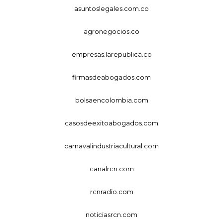
asuntoslegales.com.co
agronegocios.co
empresas.larepublica.co
firmasdeabogados.com
bolsaencolombia.com
casosdeexitoabogados.com
carnavalindustriacultural.com
canalrcn.com
rcnradio.com
noticiasrcn.com