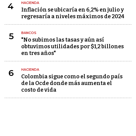
HACIENDA
4
Inflación se ubicaría en 6,2% en julio y
regresaría a niveles máximos de 2024
BANCOS
5
"No subimos las tasas y aún así
obtuvimos utilidades por $1,2 billones
en tres años"
HACIENDA
6
Colombia sigue como el segundo país
de la Ocde donde más aumenta el
costo de vida