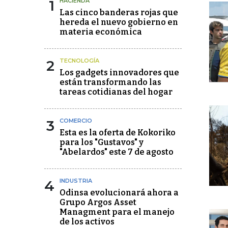
1
HACIENDA
Las cinco banderas rojas que
hereda el nuevo gobierno en
materia económica
2
TECNOLOGÍA
Los gadgets innovadores que
están transformando las
tareas cotidianas del hogar
3
COMERCIO
Esta es la oferta de Kokoriko
para los "Gustavos" y
"Abelardos" este 7 de agosto
4
INDUSTRIA
Odinsa evolucionará ahora a
Grupo Argos Asset
Managment para el manejo
de los activos