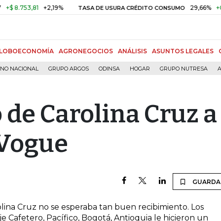
8.753,81
+2,19%
29,66%
+0,87
TASA DE USURA CRÉDITO CONSUMO
LOBOECONOMÍA
AGRONEGOCIOS
ANÁLISIS
ASUNTOS LEGALES
RNO NACIONAL
GRUPO ARGOS
ODINSA
HOGAR
GRUPO NUTRESA
A
 de Carolina Cruz a
Vogue
GUARDA
ina Cruz no se esperaba tan buen recibimiento. Los
je Cafetero, Pacífico, Bogotá, Antioquia le hicieron un