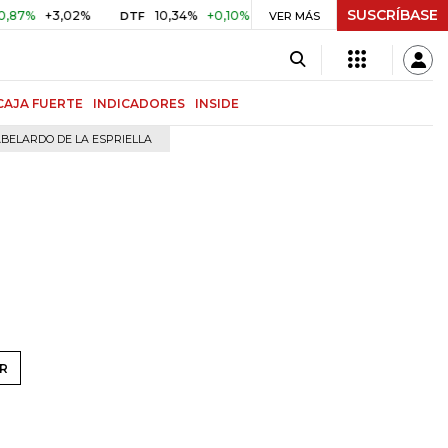
SUSCRÍBASE
%
+3,02%
10,34%
+0,10%
+0,98%
$ 416,91
+$ 0,05
DTF
VER MÁS
UVR
CAJA FUERTE
INDICADORES
INSIDE
BELARDO DE LA ESPRIELLA
R