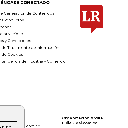
ÉNGASE CONECTADO
e Generación de Contenidos
os Productos
tenos
de privacidad
os y Condiciones
ca de Tratamiento de Información
a de Cookies
ntendencia de Industria y Comercio
Organización Ardila
Lülle - oal.com.co
om.co
alerta.com.co
NDIDO