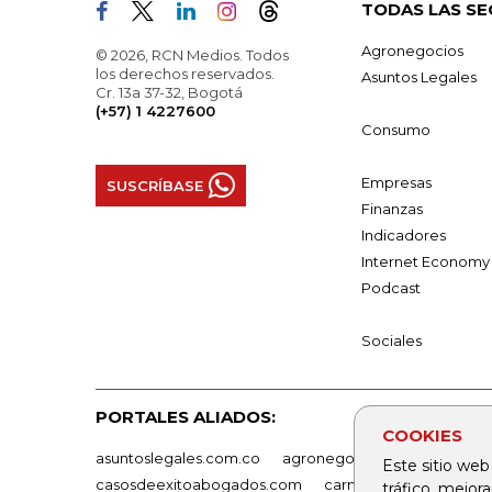
TODAS LAS SE
Agronegocios
© 2026, RCN Medios. Todos
los derechos reservados.
Asuntos Legales
Cr. 13a 37-32, Bogotá
(+57) 1 4227600
Consumo
Empresas
SUSCRÍBASE
Finanzas
Indicadores
Internet Economy
Podcast
Sociales
PORTALES ALIADOS:
COOKIES
asuntoslegales.com.co
agronegocios.co
empresas
Este sitio web
casosdeexitoabogados.com
carnavalindustriacultur
tráfico, mejor