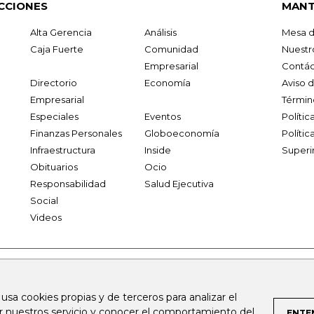
CCIONES
MANT
Alta Gerencia
Análisis
Mesa d
Caja Fuerte
Comunidad
Nuestr
Empresarial
Contác
Directorio
Economía
Aviso 
Empresarial
Términ
Especiales
Eventos
Políti
Finanzas Personales
Globoeconomía
Polític
Infraestructura
Inside
Superi
Obituarios
Ocio
Responsabilidad
Salud Ejecutiva
Social
Videos
.larepublica.co
firmasdeabogados.com
bolsaencolombia.com
 usa cookies propias y de terceros para analizar el
al.com
canalrcn.com
rcnradio.com
noticiasrcn.com
lafm.c
ar nuestros servicio y conocer el comportamiento del
ENTE